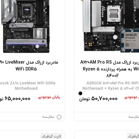
مادربرد ازراک مدل A620AM Pro RS
مادربرد ازراک مدل LiveMixer
WiFi به همراه پردازنده Ryzen 5
WiFi DDR5
8400F
srock Z890 LiveMixer WiFi DDR5
ASROCK A620AM Pro RS WiFi
Motherboard
Motheroard + Ryzen 5 8400F C
ن موجودی
پایان موجودی
65,000,000
50,700,000
تومان
تو
قایسه
مقایسه
گرافیک
کارت گرافیک