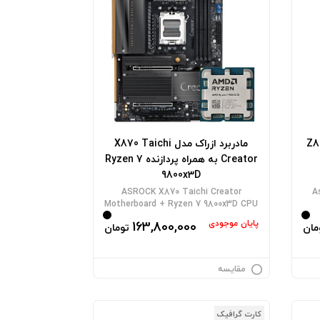
Z890 
مادربرد ازراک مدل X870 Taichi
Creator به همراه پردازنده Ryzen 7
9800x3D
ASROCK X870 Taichi Creator
A
Motherboard + Ryzen 7 9800x3D CPU
پایان موجودی
163,800,000
مان
تومان
مقایسه
کارت گرافیک