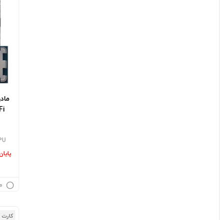
PU
پایا
م
کارت 