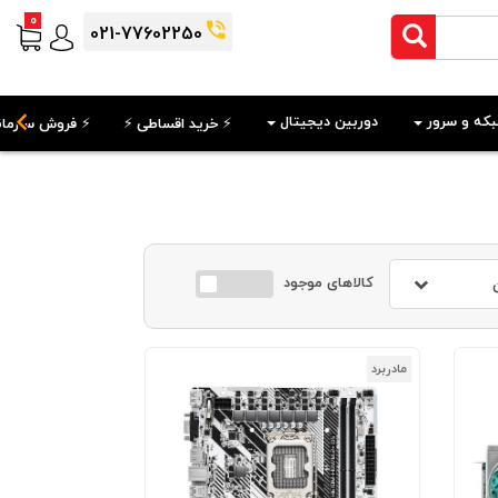
0
021-77602250
که و سرور
دوربین دیجیتال
⚡️ خرید اقساطی ⚡️
⚡️ فروش سازمان
کالاهای موجود
مادربرد