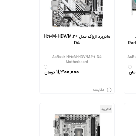
A
مادربرد ازراک مدل H610M-HDV/M.2+
D5
Rad
AsRock H610M-HDV/M.2+ D5
AsRo
Motherboard
11,300,000
مان
تومان
مقایسه
مادربرد