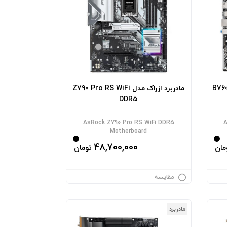
B760M Pr
مادربرد ازراک مدل Z790 Pro RS WiFi
DDR5
AsRock Z790 Pro RS WiFi DDR5
A
Motherboard
48,700,000
مان
تومان
مقایسه
مادربرد