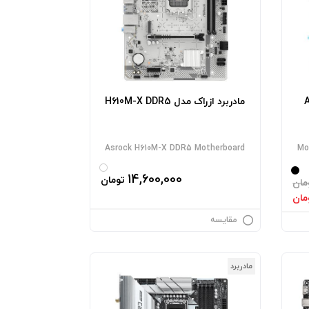
-
مادربرد ازراک مدل H610M-X DDR5
Asrock H610M-X DDR5 Motherboard
Mo
14,600,000
تومان
مان
مقایسه
مادربرد