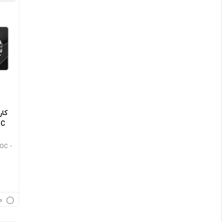
 OC -
م