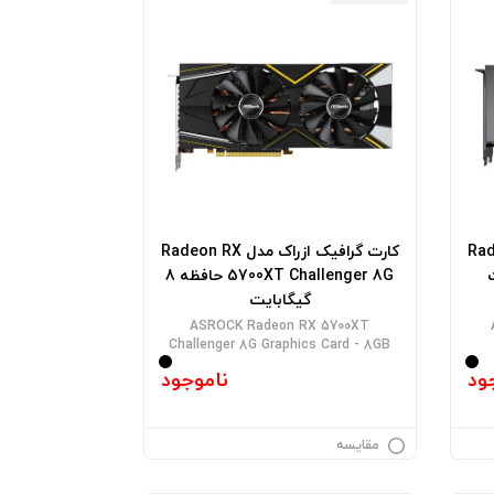
Radeon RX
کارت گرافیک ازراک مدل Radeon RX
5700XT Challenger 8G حافظه 8
گیگابایت
ASROCK Radeon RX 5700XT
Challenger 8G Graphics Card - 8GB
ود
ناموجود
مقایسه