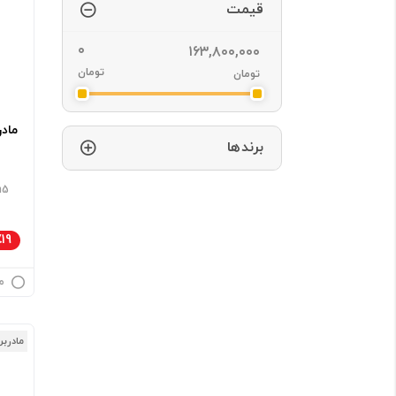
قیمت
تومان
تومان
برندها
n5
٪19
م
مادربر