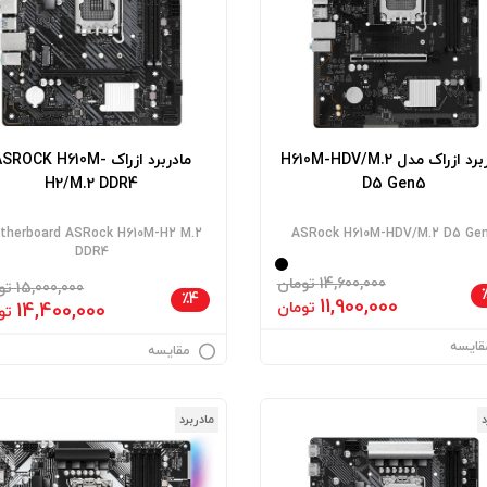
مادربرد ازراک مدل H610M-HDV/M.2
مادربرد ازراک ASROCK H610M
H2/M.2 DDR4
D5 Gen5
therboard ASRock H610M-H2 M.2
ASRock H610M-HDV/M.2 D5 Ge
DDR4
14,600,000 تومان
15,000,000 تومان
٪4
11,900,000
تومان
14,400,000
تو
قایسه
مقایسه
د
مادربرد