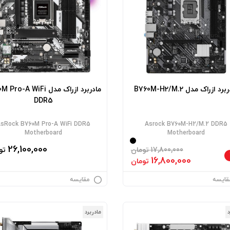
رد ازراک مدل B760M-H2/M.2
مادربرد ازراک مدل o-A WiFi
DDR5
sRock B760M Pro-A WiFi DDR5
Asrock B760M-H2/M.2 DDR5
Motherboard
Motherboard
26,100,000
17,800,000 تومان
تو
16,800,000
تومان
قایسه
مقایسه
د
مادربرد