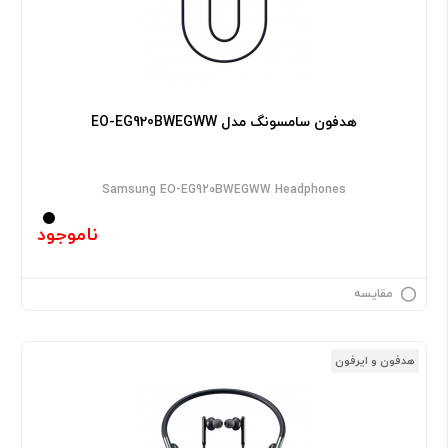
هدفون سامسونگ مدل EO-EG920BWEGWW
Samsung EO-EG920BWEGWW Headphones
ناموجود
مقایسه
هدفون و ایرفون