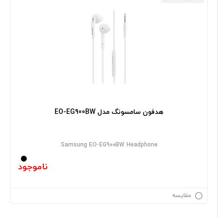
هدفون سامسونگ مدل EO-EG900BW
Samsung EO-EG900BW Headphone
ناموجود
مقایسه