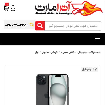
0
021-77602250
Toggle
navigation
محصولات دیجیتال
تلفن همراه
گوشی موبایل
اپل
گوشی موبایل