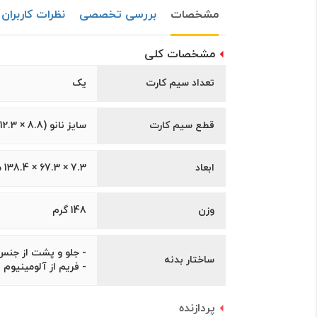
مشخصات
بررسی تخصصی
نظرات کاربران
مشخصات کلی
تعداد سیم کارت
یک
قطع سیم کارت
سايز نانو (8.8 × 12.3 ميلیمتر)
ابعاد
7.3 × 67.3 × 138.4 میلی‌متر
وزن
148 گرم
- جلو و پشت از جن
ساختار بدنه
- فریم از آلومینیوم
پردازنده