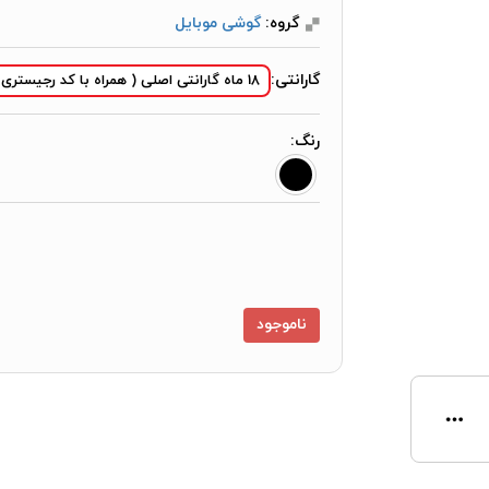
گروه:
گوشی موبایل
گارانتی:
18 ماه گارانتی اصلی ( همراه با کد رجیستری )
رنگ:
ناموجود