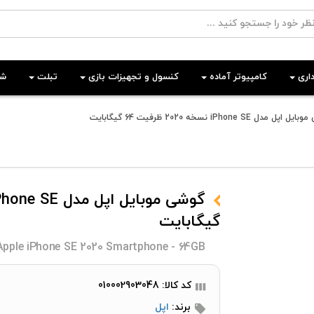
اری
کامپیوتر آماده
کنسول و تجهیزات بازی
تبلت
شب
ل مدل iPhone SE نسخه 2020 ظرفیت 64 گیگابایت
گیگابایت
Apple iPhone SE 2020 Smartphone - 64GB
کد کالا: 010002903048
برند:
اپل