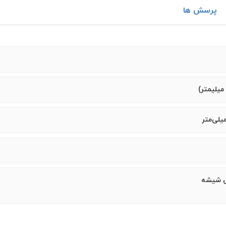
پرسش ها
س شیشه