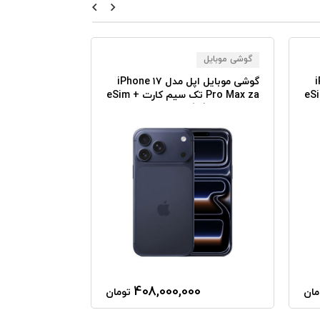
گوشی موبایل
گوشی موبایل
iPh
گوشی موبایل اپل مدل iPhone ۱۷
 تک سیم کارت + eSim
Pro Max za تک سیم کارت + eSim
سیم‌ کارت مونتا
ظرفیت ۲۵۶ گیگابایت رم ۱۲
گیگابایت نات اکتیو
408,000,000
مان
تومان