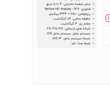
سایز صفحه نمایش:
4 تا 5 اینچ
فناوری:
Retina HD display - IPS
رزولوشن:
750 × 1334 پیکسل
حافظه داخلی:
64 گیگابایت
مقدار رم:
3 گیگابایت
شبکه های ارتباطی:
2G، 3G، 4G
سیستم عامل:
سیستم عامل iOS
نسخه سیستم عامل:
iOS 13
ضبط صدا:
دارد