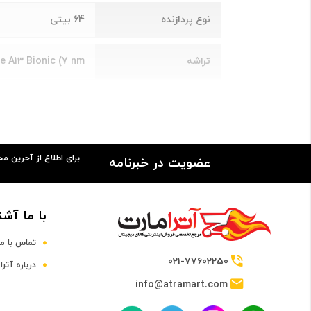
نوع پردازنده
64 بیتی
تراشه
e A13 Bionic (7 nm+)
پردازنده مرکزی
ghtning + Thunder
فرکانس پردازنده مرکزی
1.8 و 2.65 گیگاهرتز
برای اطلاع از آخرین م
عضویت در خبرنامه
پردازنده گرافیکی
 (4-core graphics)
با ما آشن
صفحه نمایش
تماس با ما
سایز صفحه نمایش
4 تا 5 اینچ
021-77602250
درباره آترا
info@atramart.com
صفحه نمایش رنگی
دارد