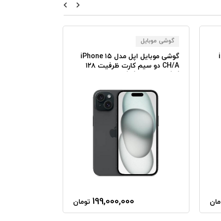
گوشی موبایل
گوشی موبایل
iP
گوشی موبایل اپل مدل iPhone ۱۵
CH/A دو سیم کارت ظرفیت ۱۲۸
گیگابایت رم ۶ گیگابایت - Not
رم ۳۲ مگابایت
Active
199,000,000
پایان موجودی
مان
تومان