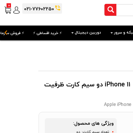
0
021-77602250
که و سرور
دوربین دیجیتال
⚡️ خرید اقساطی ⚡️
⚡️ فروش سازمان
گوشی موبایل اپل مدل iPhone 11 Pro Max دو سیم‌ کارت ظرفیت
Apple iPhone
ویژگی های محصول:
تعداد سیم کارت:
دو