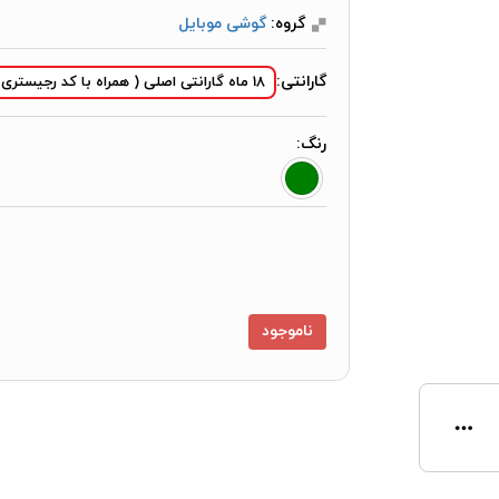
گروه:
گوشی موبایل
گارانتی:
18 ماه گارانتی اصلی ( همراه با کد رجیستری )
رنگ:
ناموجود