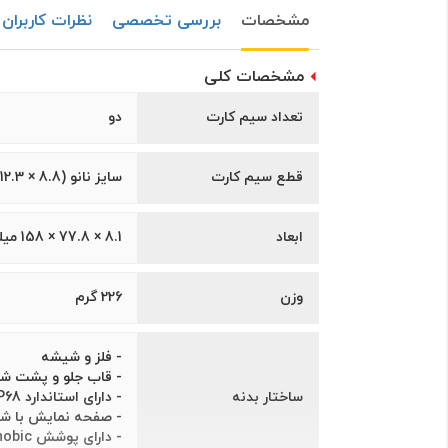
مشخصات
بررسی تخصصی
نظرات کاربران
مشخصات کلی
تعداد سیم کارت
دو
قطع سیم کارت
سايز نانو (8.8 × 12.3 ميلیمتر)
ابعاد
8.1 × 77.8 × 158 میلی‌متر
وزن
226 گرم
- فلز و شیشه
- قاب جلو و پشت شیش
ساختار بدنه
- دارای استاندارد IP68 برای مقاومت در برابر آب (به مدت 30 دقیقه در عمق 4 متر)
- صفحه نمایش با شی
- دارای پوشش Oleophobic برای صفحه نمایش