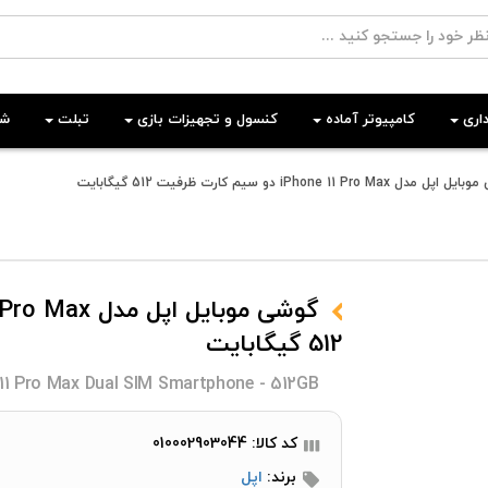
اری
کامپیوتر آماده
کنسول و تجهیزات بازی
تبلت
شب
مدل iPhone 11 Pro Max دو سیم‌ کارت ظرفیت 512 گیگابایت
512 گیگابایت
 11 Pro Max Dual SIM Smartphone - 512GB
کد کالا: 010002903044
برند:
اپل