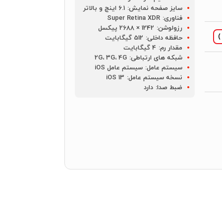
سایز صفحه نمایش:
6.1 اینچ و بالاتر
فناوری:
Super Retina XDR
رزولوشن:
1242 × 2688 پیکسل
حافظه داخلی:
512 گیگابایت
مقدار رم:
4 گیگابایت
شبکه های ارتباطی:
2G، 3G، 4G
سیستم عامل:
سیستم عامل iOS
نسخه سیستم عامل:
iOS 13
ضبط صدا:
دارد