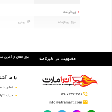
پردازنده
نوع پردازنده
64 بیتی
تراشه
e A13 Bionic (7 nm+)
صفحه نمایش
برای اطلاع از آخرین م
عضویت در خبرنامه
سایز صفحه نمایش
6.1 اینچ و بالاتر
صفحه نمایش رنگی
دارد
با ما آشن
تماس با ما
صفحه نمایش لمسی
دارد
021-77602250
درباره آترا
info@atramart.com
نوع صفحه نمایش
OLED