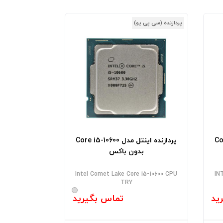
پردازنده (سی پی یو)
Core 
پردازنده اینتل مدل Core i5-10600
بدون باکس
Intel Comet Lake Core i5-10600 CPU
IN
TRY
ید
تماس بگیرید