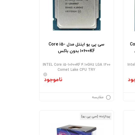
Core i
سی پی یو اینتل مدل Core i5-
10600KF بدون باکس
INTEL Core i5-10600KF 4.10GHz LGA 1200
Inte
Comet Lake CPU TRY
ود
ناموجود
مقایسه
پردازنده (سی پی یو)