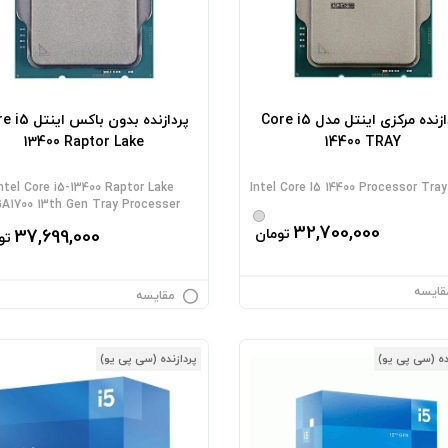
پردازنده مرکزی اینتل مدل Core i5
پردازنده بدون باکس 
13400 Raptor Lake
14400 TRAY
Intel Core i5-13400 Raptor Lake
Intel Core I5 14400 Processor Tra
GA1700 13th Gen Tray Processer
32,700,000
تومان
37,699,000
تو
قایسه
مقایسه
ده (سی پی یو)
پردازنده (سی پی یو)