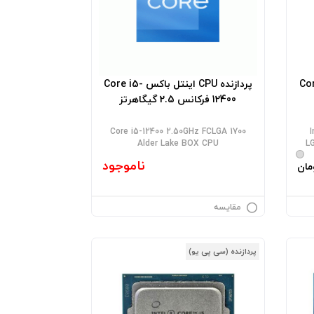
اینتل Core i5
پردازنده CPU اینتل باکس Core i5-
12400 فرکانس 2.5 گیگاهرتز
Core i5-12400 2.50GHz FCLGA 1700
Alder Lake BOX CPU
L
ناموجود
مان
مقایسه
پردازنده (سی پی یو)