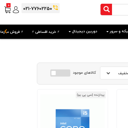
0
021-77602250
که و سرور
دوربین دیجیتال
⚡️ خرید اقساطی ⚡️
⚡️ فروش سازمان
کالاهای موجود
خفیف
پردازنده (سی پی یو)