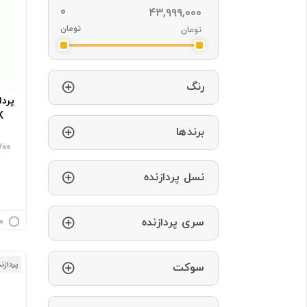
تومان
تومان
رنگ
600K
برندها
700
نسل پردازنده
سری پردازنده
م
پردازن
سوکت