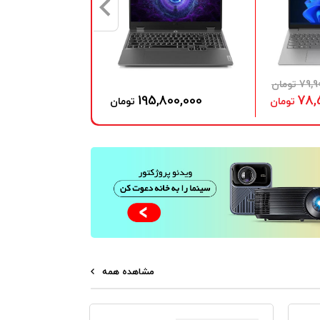
7 تومان
,800,000
195,800,000
78,
تومان
تومان
مشاهده همه