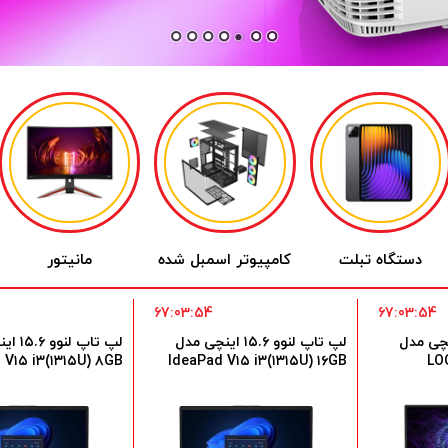
دستگاه تبلت
کامپیوتر اسمبل شده
مانیتور
67:03:53
67:03:53
نوو ۱۵.۶ اینچی مدل
لپ تاپ لنوو ۱۵.۶ اینچی مدل
لپ تاپ ل
 V۱۵ i۳(۱۳۱۵U) ۸GB
IdeaPad V۱۵ i۳(۱۳۱۵U) ۱۶GB
LO
۶GB SSD Intel UHD
RAM ۵۱۲GB SSD Intel UHD