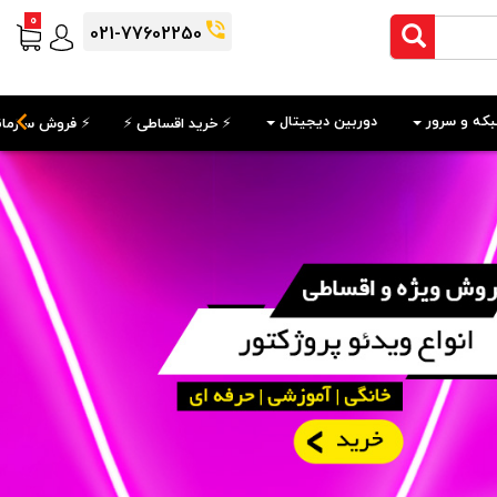
0
021-77602250
که و سرور
دوربین دیجیتال
⚡️ خرید اقساطی ⚡️
⚡️ فروش سازمان