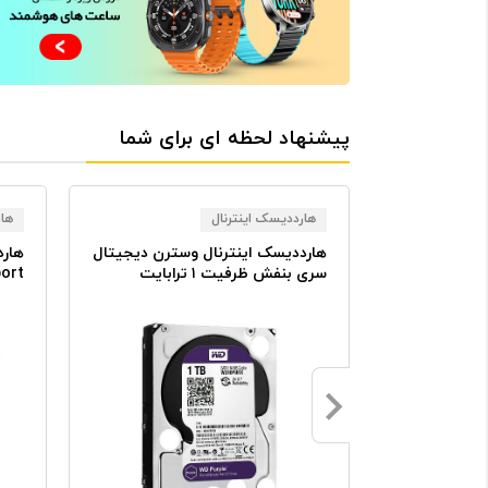
پیشنهاد لحظه ای برای شما
هارددیسک اینترنال
ها
نیتور ایسوس مدل ROG Strix
هارددیسک اینترنال وسترن دیجیتال
هارد
سری بنفش ظرفیت ۱ ترابایت
assport