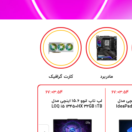
مادربرد
کارت گرافیک
ساعت هوشمند
67:03:53
67:03:53
نوو ۱۵.۶ اینچی مدل
لپ تاپ لنوو ۱۵.۶ اینچی مدل
لپ تاپ ل
C i۷ ۱۳۶۵۰HX ۳۲GB
LOQ i۵ ۱۳۴۵۰HX ۳۲GB ۱TB
IdeaPad
۱TB SSD RTX۴۰۵۰
RTX۳۰۵۰
RAM ۲۵