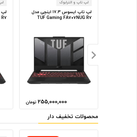
لپ تاپ و الترابوک
لپ 
L
لپ تاپ ایسوس ۱۷.۳ اینچی مدل
 R۷
TUF Gaming FA۷۰۷NUG R۷
SSD
(۷۴۴۵HS) ۳۲GB RAM ۵۱۲GB SSD
۰۵۰
RTX۴۰۵۰
255,000,000
22,44
تومان
تومان
محصولات تخفیف دار