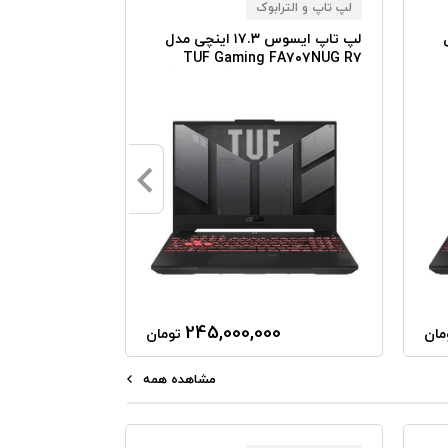
لپ تاپ و الترابوک
لپ تاپ و الترا
ل
لپ تاپ ایسوس ۱۷.۳ اینچی مدل
FA۷۰۷NUG R۷
TUF Gaming FA۷۰۷NUG R۷
RAM ۲TB SSD
(۷۴۴۵HS) ۲۴GB RAM ۱TB SSD
RTX۴۰۵۰
RTX۴۰۵۰
245,000,000
مان
تومان
مشاهده همه