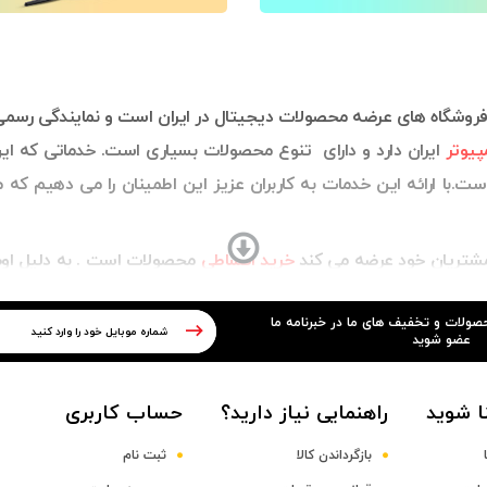
فروشگاه های عرضه محصولات دیجیتال در ایران است و نمایندگی رسمی ا
مپیوتر
ایران دارد و دارای تنوع محصولات بسیاری است.
خدماتی که این 
ت.با ارائه این خدمات به کاربران عزیز این اطمینان را می دهیم که 
و مشتریان خود عرضه می کند
خرید اقساطی
محصولات است . به دلیل اوضا
وند و ترجیح می دهند که محصول مورد نظر خود را به صورت اقساطی تهیه
حصولات و تخفیف های ما در خبرنامه ما
 لذت بخش برخوردار شوید.
عضو شوید
ل
،
لپ تاپ
،
ماشین های اداری
،
تبلت
،
کیس اسمبل شده
،
قطعات کام
ا شوید
راهنمایی نیاز دارید؟
حساب کاربری
بازگرداندن کالا
ثبت نام