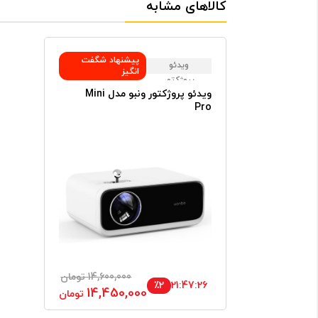
کالاهای مشابه
پیشنهاد شگفت
ویدئو
انگیز
پروژکتور
ویدئو پروژکتور ونبو مدل Mini
Pro
14,600,000 تومان
٪2
21:47:25
14,450,000
تومان