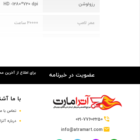
رزولوشن
HD -1280*720 dpi
عمر لامپ
20000 ساعت
عمر لامپ اقتصادی
20000 ساعت
نسبت نمایش
16:9
برای اطلاع از آخرین م
عضویت در خبرنامه
اندازه تصویر
40 تا 100 اینچ
درگاه های ورودی و خروجی
با ما آشن
ورودی VGA
ندارد
تماس با ما
021-77602250
درباره آترا
خروجی VGA
ندارد
info@atramart.com