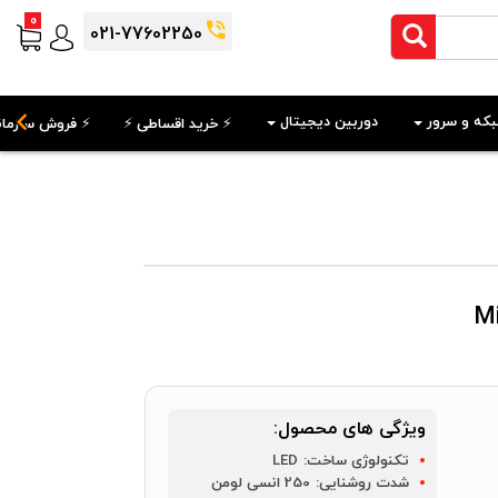
0
021-77602250
که و سرور
دوربین دیجیتال
⚡️ خرید اقساطی ⚡️
⚡️ فروش سازمان
ویژگی های محصول:
تکنولوژی ساخت:
LED
شدت روشنایی:
250 انسی لومن