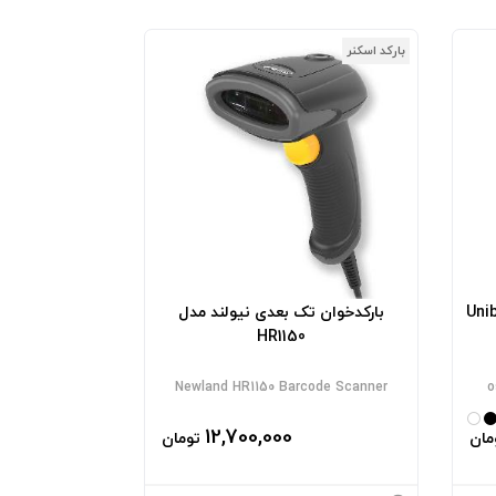
بارکد اسکنر
بعدی اسکار مدل Unibar
بارکدخوان تک بعدی نیولند مدل
HR1150
Newland HR1150 Barcode Scanner
o
12,700,000
مان
تومان