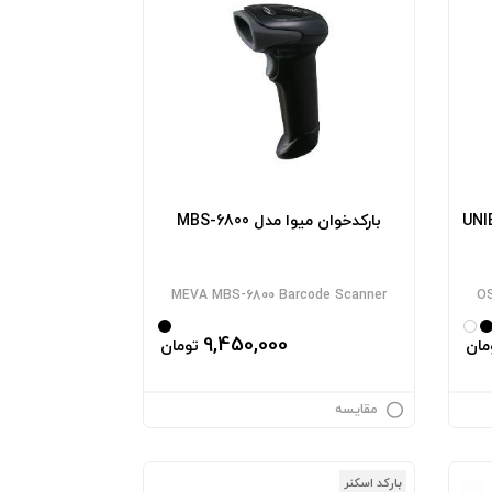
 اسکار مدل UNIBAR
بارکدخوان میوا مدل MBS-6800
MEVA MBS-6800 Barcode Scanner
OS
9,450,000
مان
تومان
مقایسه
بارکد اسکنر