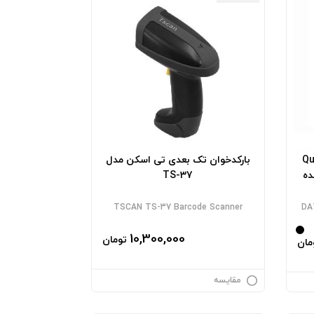
QuickSc
بارکدخوان تک بعدی تی اسکن مدل
TS-37
TSCAN TS-37 Barcode Scanner
DA
10,300,000
تومان
مان
مقایسه