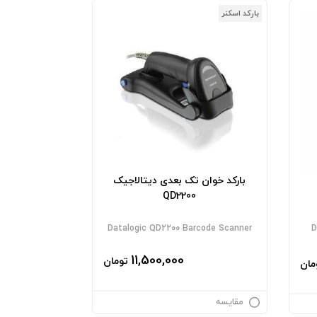
بارکد اسکنر
بارکد خوان تک بعدی دیتالاجیک
QD2200
Datalogic QD2200 Barcode Scanner
D
11,500,000
تومان
مان
مقایسه