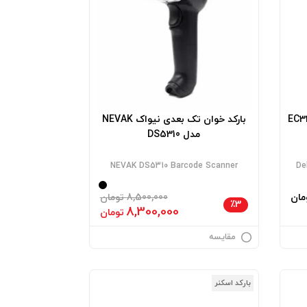
بارکد خوان تک بعدی نیواک NEVAK
مدل DS5310
NEVAK DS5310 Barcode Scanner
De
مان
8,500,000 تومان
٪3
8,300,000
تومان
مقایسه
بارکد اسکنر