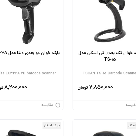
کد خوان تک بعدی تی اسکن مدل
بارکد خوان دو بعدی دلتا مدل EC323A
TS-15
lta EC323A 2D barcode scanner
TSCAN TS-15 Barcode Scanne
8,200,000
7,850,000
تومان
تو
قایسه
مقایسه
اسکنر
بارکد اسکنر