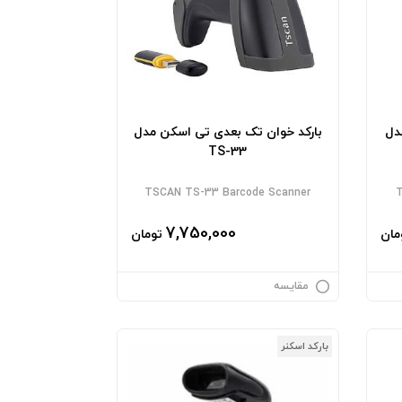
دل
بارکد خوان تک بعدی تی اسکن مدل
TS-33
TSCAN TS-33 Barcode Scanner
T
7,750,000
مان
تومان
مقایسه
بارکد اسکنر