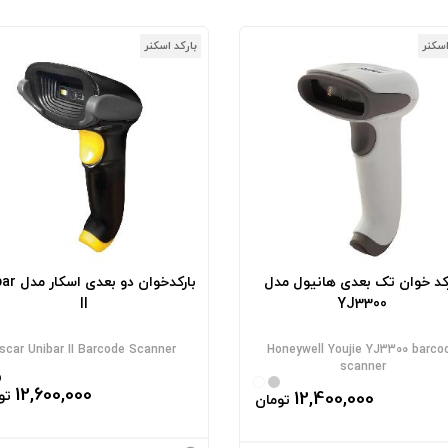
اسکنر
بارکد اسکنر
رکد خوان تک بعدی هانیول مدل
بارکدخوان دو 
II
YJ3300
scar Unibar II Barcode Scanner
Honeywell Youjie YJ3300 barco
scanner
12,600,000
12,400,000
تو
تومان