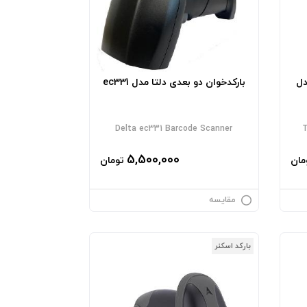
دل
بارکدخوان دو بعدی دلتا مدل ec331
Delta ec331 Barcode Scanner
5,500,000
مان
تومان
مقایسه
بارکد اسکنر