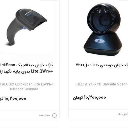
کد خوان دوبعدی دلتا مدل7200
بارکد خوان دیتالاجیک an
Lite QW2100 بدون پایه نگهدارنده
TALOGIC QuickScan Lite QW2100
DELTA 7200 2D Barcode Scann
Barcode Scanner
10,200,000
تومان
10,200,000
تو
قایسه
مقایسه