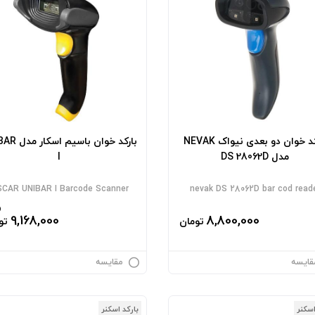
بارکد خوان دو بعدی نیواک NEVAK
بارکد خوان باسیم
مدل DS 28062D
I
CAR UNIBAR I Barcode Scanner
nevak DS 28062D bar cod read
9,168,000
8,800,000
تومان
تو
قایسه
مقایسه
اسکنر
بارکد اسکنر