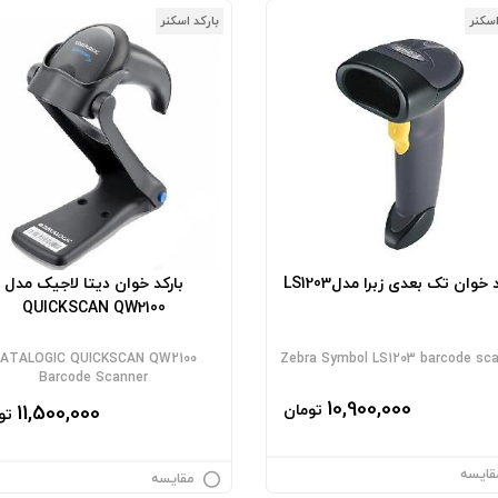
اسکنر
بارکد اسکنر
 خوان تک بعدی زبرا مدلLS1203
بارکد خوان دیتا لاجیک مدل
QUICKSCAN QW2100
ATALOGIC QUICKSCAN QW2100
Zebra Symbol LS1203 barcode sc
Barcode Scanner
10,900,000
تومان
11,500,000
تو
قایسه
مقایسه