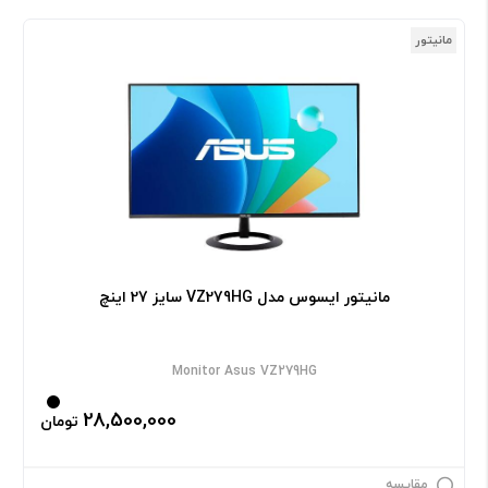
مانیتور
مانیتور ایسوس مدل VZ279HG سایز 27 اینچ
Monitor Asus VZ279HG
28,500,000
تومان
مقایسه