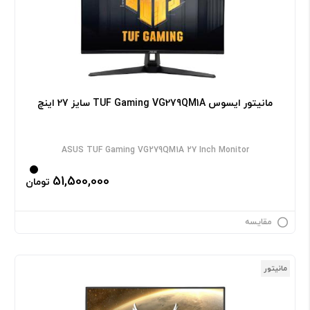
مانیتور ایسوس TUF Gaming VG279QM1A سایز 27 اینچ
ASUS TUF Gaming VG279QM1A 27 Inch Monitor
51,500,000
تومان
مقایسه
مانیتور