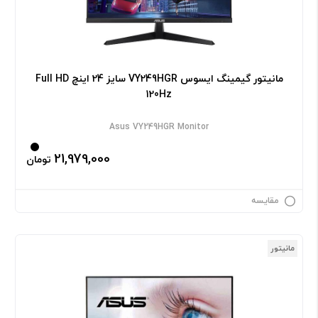
مانیتور گیمینگ ایسوس VY249HGR سایز 24 اینچ Full HD
120Hz
Asus VY249HGR Monitor
21,979,000
تومان
مقایسه
مانیتور