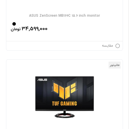
ASUS ZenScreen MB166C 15.6 inch monitor
34,599,000
تومان
مقایسه
مانیتور