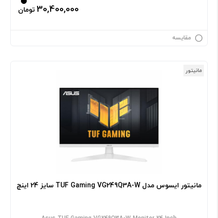
30,400,000
تومان
مقایسه
مانیتور
مانیتور ایسوس مدل TUF Gaming VG249Q3A-W سایز 24 اینچ