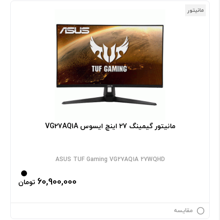
مانیتور
مانیتور گیمینگ 27 اینچ ایسوس VG27AQ1A
ASUS TUF Gaming VG27AQ1A 27WQHD
60,900,000
تومان
مقایسه