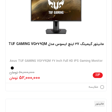
مانیتور گیمینگ 27 اینچ ایسوس مدل TUF GAMING VG279QM
Asus TUF GAMING VG279QM 27 Inch Full HD IPS Gaming Monitor
60,000,000 تومان
٪14
52,000,000
تومان
مقایسه
مانیتور