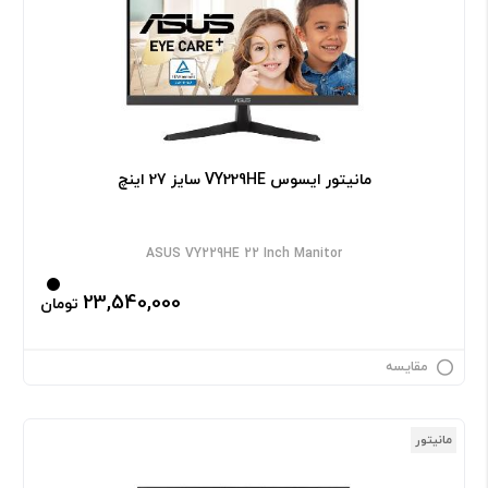
مانیتور ایسوس VY229HE سایز 27 اینچ
ASUS VY229HE 22 Inch Manitor
23,540,000
تومان
مقایسه
مانیتور