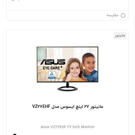
مقایسه
مانیتور
مانیتور 27 اینچ ایسوس مدل VZ27EHF
Asus VZ27EHF 27 Inch Monitor