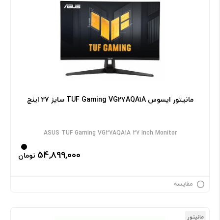
مانیتور ایسوس TUF Gaming VG27AQA1A سایز 27 اینچ
ASUS TUF Gaming VG27AQA1A 27 Inch Monitor
54,899,000
تومان
مقایسه
مانیتور