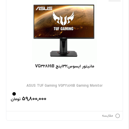
مانیتور ایسوس32اینچ VG328H1B
ASUS TUF Gaming VG328H1B Gaming Monitor
59,800,000
تومان
مقایسه