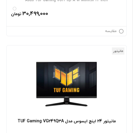
Asus TUF Gaming VG249Q3A-W Monitor 24 Inch
30,499,000
تومان
مقایسه
مانیتور
مانیتور 24 اینچ ایسوس مدل TUF Gaming VG249Q3A