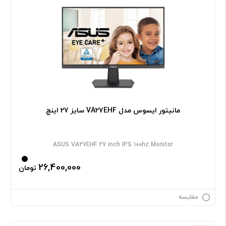
مانیتور ایسوس مدل VA27EHF سایز 27 اینچ
ASUS VA27EHF 27 inch IPS 100hz Monitor
26,400,000
تومان
مقایسه