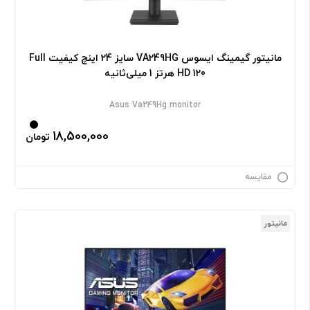
مانیتور گیمینگ ایسوس VA249HG سایز 24 اینچ کیفیت Full
HD 120 هرتز 1 میلی‌ثانیه
Asus Va249Hg monitor
18,500,000
تومان
مقایسه
مانیتور