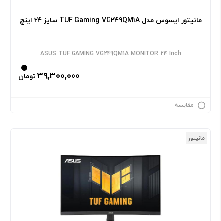
مانیتور ایسوس مدل TUF Gaming VG249QM1A سایز 24 اینچ
ASUS TUF GAMING VG249QM1A MONITOR 24 Inch
39,300,000
تومان
مقایسه
مانیتور