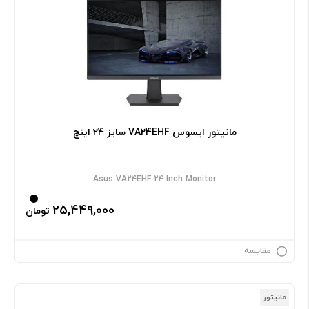
مانیتور ایسوس VA24EHF سایز 24 اینچ
Asus VA24EHF 24 Inch Monitor
25,449,000
تومان
مقایسه
مانیتور