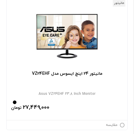
مانیتور
مانیتور 24 اینچ ایسوس مدل VZ24EHF
Asus VZ24EHF 23.8 Inch Monitor
27,449,000
تومان
مقایسه