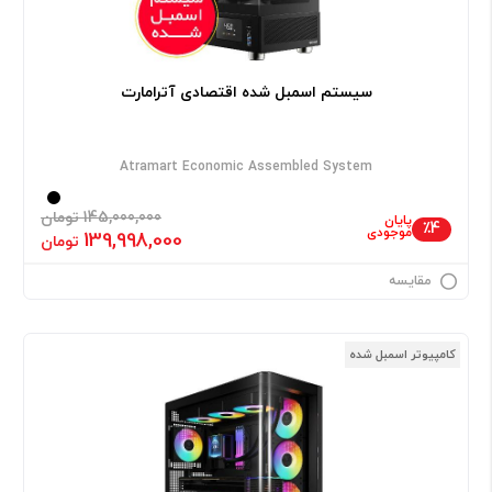
سیستم اسمبل شده اقتصادی آترامارت
Atramart Economic Assembled System
145,000,000 تومان
پایان
٪4
موجودی
139,998,000
تومان
مقایسه
کامپیوتر اسمبل شده