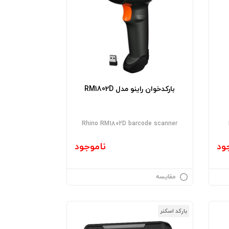
بارکدخوان راینو مدل RM1802D
Rhino RM1802D barcode scanner
ود
ناموجود
مقایسه
بارکد اسکنر