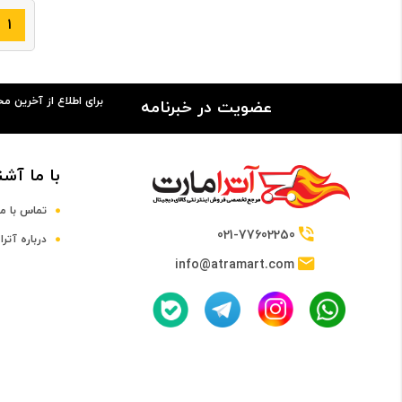
۱
برای اطلاع از آخرین م
عضویت در خبرنامه
با ما آشن
تماس با ما
021-77602250
درباره آترا
info@atramart.com