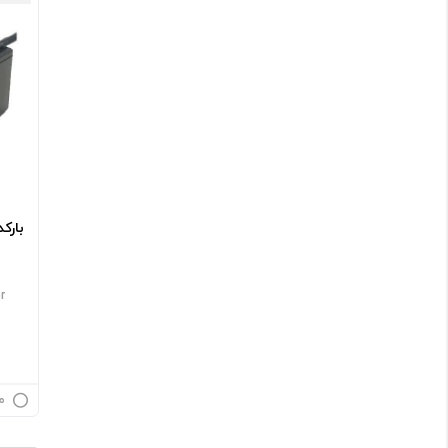
بارکد
r
م