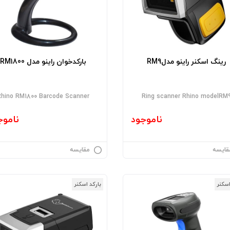
رینگ اسکنر راینو مدلRM9
بارکدخوان راینو مدل RM1800
Rhino RM1800 Barcode Scanner
Ring scanner Rhino modelRM
ناموجود
ناموج
قایسه
مقایسه
اسکنر
بارکد اسکنر