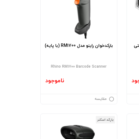
تی
بارکدخوان راینو مدل RM1700 (با پایه)
Rhino RM1700 Barcode Scanner
ود
ناموجود
مقایسه
بارکد اسکنر