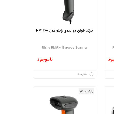
بارکد خوان دو بعدی راینو مدل RM1960
Rhino RM1960 Barcode Scanner
ود
ناموجود
مقایسه
بارکد اسکنر