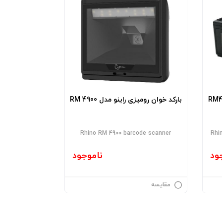
راینو مدل (RM4400
بارکد خوان رومیزی راینو مدل RM 4900
Rhino RM 4900 barcode scanner
Rhi
ود
ناموجود
مقایسه