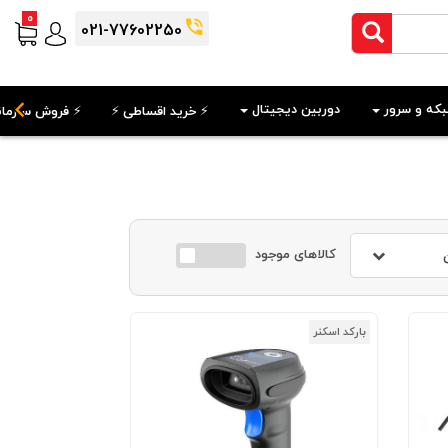
0
021-77602250
که و سرور
دوربین دیجیتال
⚡️ خرید اقساطی ⚡️
⚡️ فروش سازمان
کالاهای موجود
بارکد اسکنر