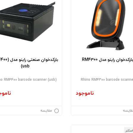
ارکدخوان راینو مدل RM4300
بارکدخوان صنعتی 
(usb
no RM4400 barcode scanner (usb)
Rhino RM4300 barcode scanne
ناموجود
ناموج
قایسه
مقایسه
اسکنر