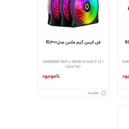
فن کیس گیم مکس مدلRL300
GAMEMAX RL300 ARGB 120mm 3 in 1
GAM
Case Fan
ود
ناموجود
مقایسه