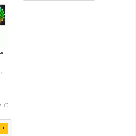
فن
an
م
۱