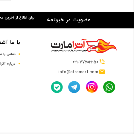
برای اطلاع از آخرین م
عضویت در خبرنامه
با ما آشن
تماس با ما
021-77602250
درباره آترا
info@atramart.com