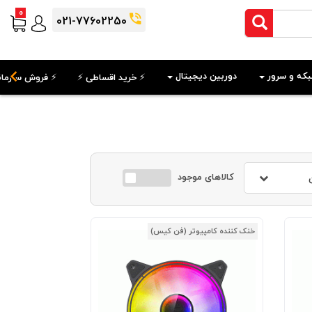
0
021-77602250
که و سرور
دوربین دیجیتال
⚡️ خرید اقساطی ⚡️
⚡️ فروش سازمان
کالاهای موجود
خنک کننده کامپیوتر (فن کیس)