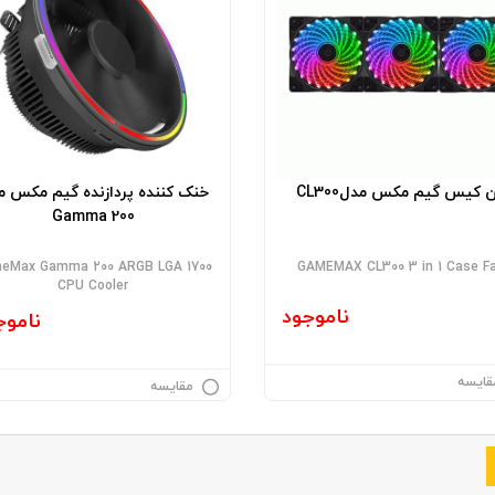
 کیس گیم مکس مدلCL300
خنک کننده پردازنده گیم مکس م
Gamma 200
eMax Gamma 200 ARGB LGA 1700
GAMEMAX CL300 3 in 1 Case F
CPU Cooler
ناموجود
ناموج
قایسه
مقایسه