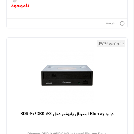
ناموجود
مقایسه
درایو نوری اینترنال
درایو Blu-ray اینترنال پایونیر مدل BDR-209DBK 16X