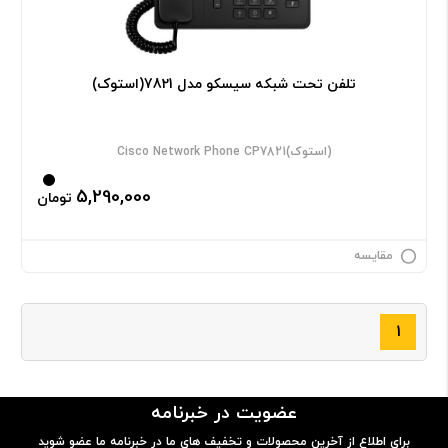
تلفن تحت شبکه سیسکو مدل 7821(استوک)
Cisco Network Phone CP7821(استوک)
5,290,000
تومان
مقایسه
۱
عضویت در خبرنامه
برای اطلاع از آخرین محصولات و تخفیف های ما در خبرنامه ما عضو شوید