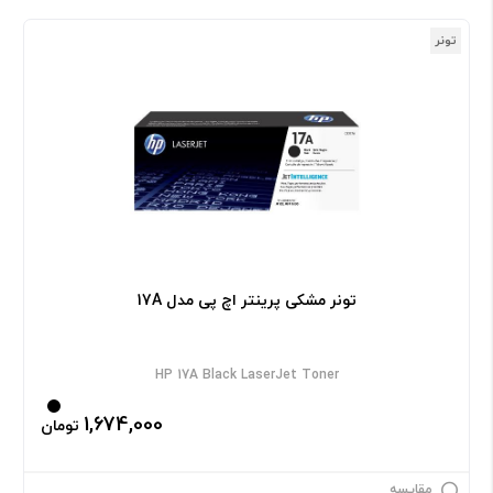
تونر
تونر مشکی پرینتر اچ پی مدل 17A
HP 17A Black LaserJet Toner
1,674,000
تومان
مقایسه