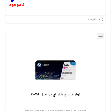
ناموجود
مقایسه
تونر
تونر قرمز پرینتر اچ پی مدل 307A