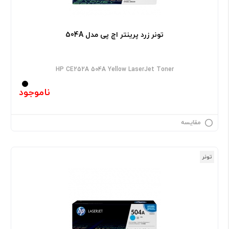
تونر زرد پرینتر اچ پی مدل 504A
HP CE252A 504A Yellow LaserJet Toner
ناموجود
مقایسه
تونر