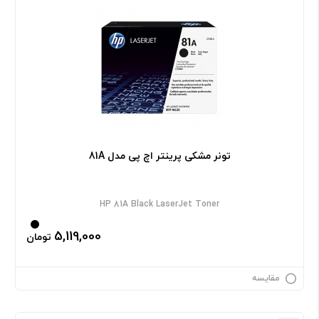
تونر مشکی پرینتر اچ پی مدل 81A
HP 81A Black LaserJet Toner
5,119,000
تومان
مقایسه