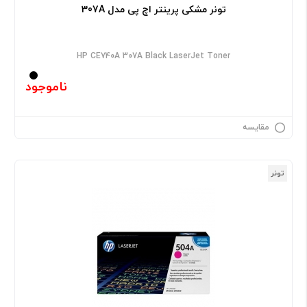
تونر مشکی پرینتر اچ پی مدل 307A
HP CE740A 307A Black LaserJet Toner
ناموجود
مقایسه
تونر