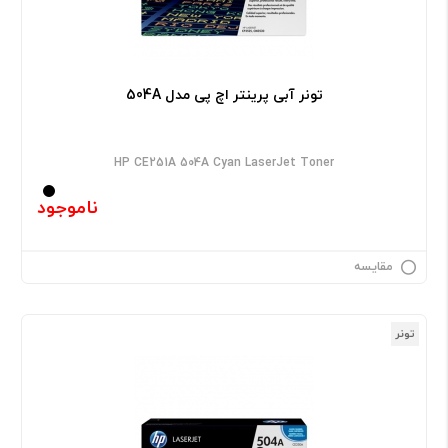
تونر آبی پرینتر اچ پی مدل 504A
HP CE251A 504A Cyan LaserJet Toner
ناموجود
مقایسه
تونر