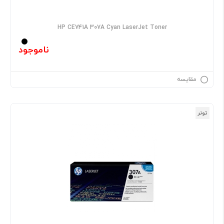
HP CE741A 307A Cyan LaserJet Toner
ناموجود
مقایسه
تونر