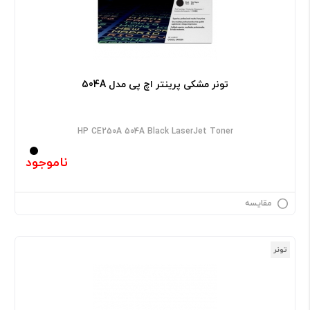
تونر مشکی پرینتر اچ پی مدل 504A
HP CE250A 504A Black LaserJet Toner
ناموجود
مقایسه
تونر