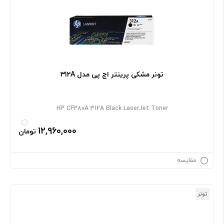
تونر مشکی پرینتر اچ پی مدل 312A
HP CF380A 312A Black LaserJet Toner
12,960,000
تومان
مقایسه
تونر