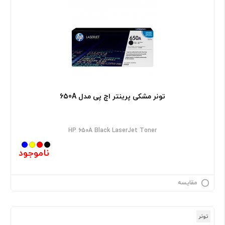
تونر مشکی پرینتر اچ پی مدل 650A
HP 650A Black LaserJet Toner
ناموجود
مقایسه
تونر