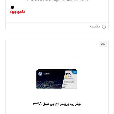
HP CE743A 307A Magenta LaserJet Toner
ناموجود
مقایسه
تونر
تونر زرد پرینتر اچ پی مدل 307A