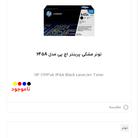
تونر مشکی پرینتر اچ پی مدل 645A
HP C9730A 645A Black LaserJet Toner
ناموجود
مقایسه
تونر