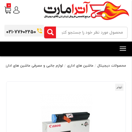
0
021-77602250
Toggle
navigation
محصولات دیجیتال
ماشین های اداری
لوازم جانبی و مصرفی ماشین های اداری
ل
تونر