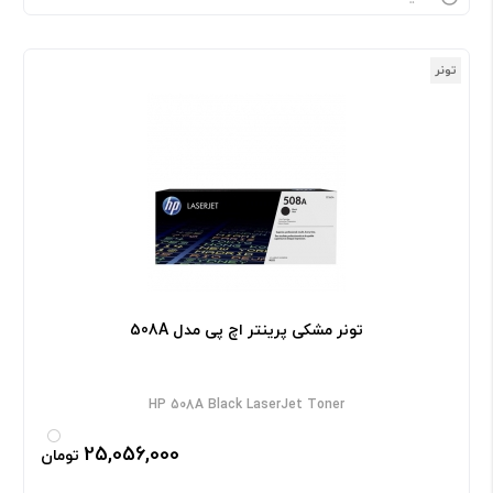
تونر
تونر مشکی پرینتر اچ پی مدل 508A
HP 508A Black LaserJet Toner
25,056,000
تومان