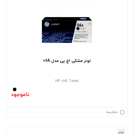
تونر مشکی اچ پی مدل 06A
HP 06A Toner
ناموجود
مقایسه
تونر