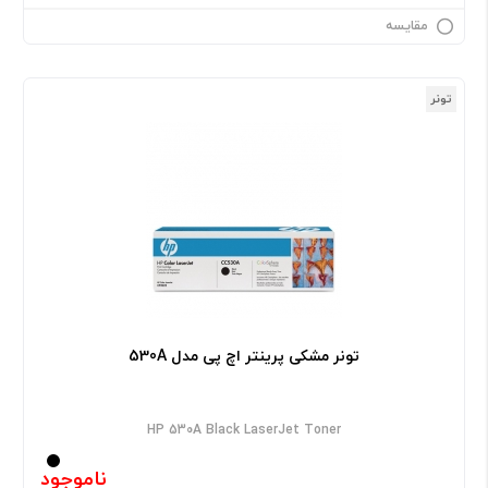
مقایسه
تونر
تونر مشکی پرینتر اچ پی مدل 530A
HP 530A Black LaserJet Toner
ناموجود