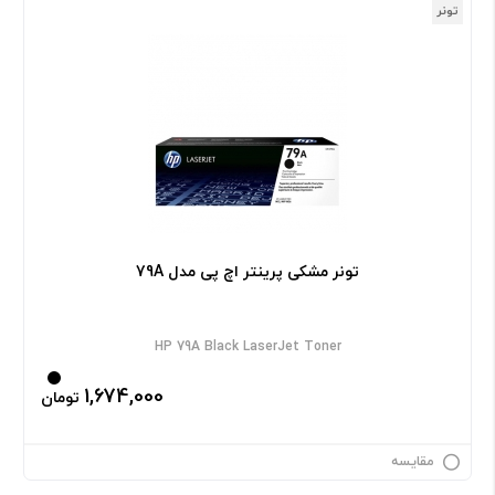
تونر
تونر مشکی پرینتر اچ پی مدل 79A
HP 79A Black LaserJet Toner
1,674,000
تومان
مقایسه