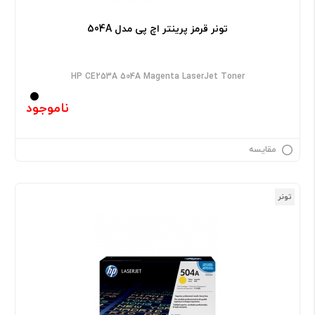
تونر قرمز پرینتر اچ پی مدل 504A
HP CE253A 504A Magenta LaserJet Toner
ناموجود
مقایسه
تونر