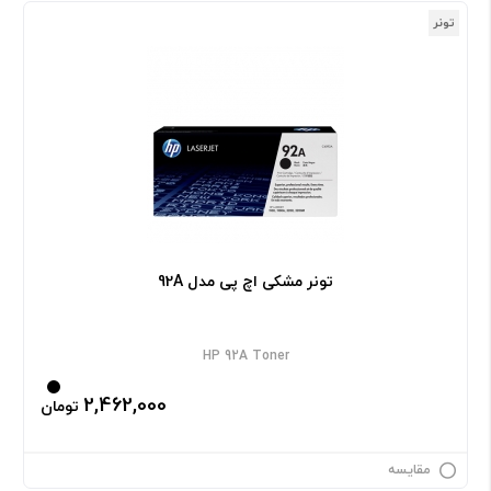
تونر
تونر مشکی اچ پی مدل 92A
HP 92A Toner
2,462,000
تومان
مقایسه