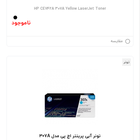
HP CE742A 307A Yellow LaserJet Toner
ناموجود
مقایسه
تونر
تونر آبی پرینتر اچ پی مدل 307A