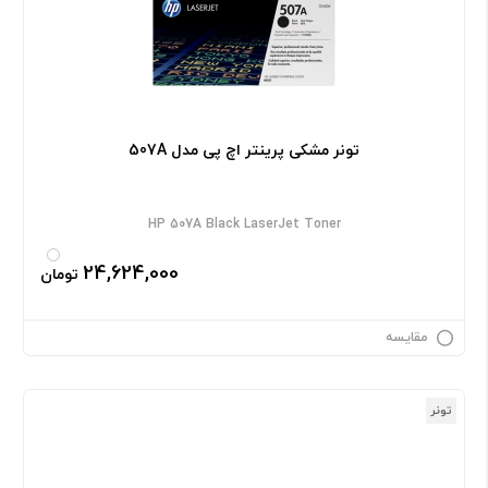
تونر مشکی پرینتر اچ پی مدل 507A
HP 507A Black LaserJet Toner
24,624,000
تومان
مقایسه
تونر