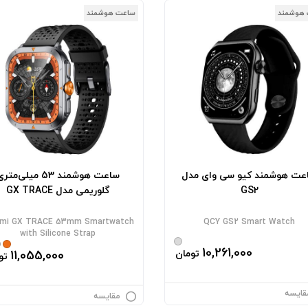
هوشمند
ساعت هوشمند
عت هوشمند کیو سی وای مدل
ساعت هوشمند 53 میلی‌متر
GS2
گلوریمی مدل GX TRACE
rimi GX TRACE 53mm Smartwatch
QCY GS2 Smart Watch
with Silicone Strap
10,261,000
تومان
11,055,000
تو
قایسه
مقایسه