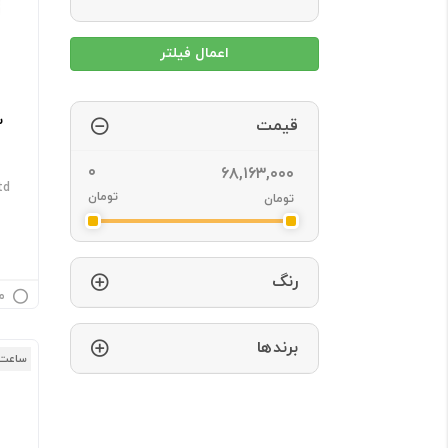
س
قیمت
td
تومان
تومان
رنگ
م
برندها
ساعت 