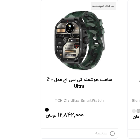
ساعت هوشمند
ی
ساعت هوشمند تی سی اچ مدل Z10
Ultra
TCH Z10 Ultra SmartWatch
Glo
12,842,000
تومان
مان
مقایسه