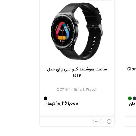
لوریمی مدل Glorimi
ساعت هوشمند کیو سی وای مدل
GT2
QCY GT2 Smart Watch
10,261,000
مان
تومان
مقایسه