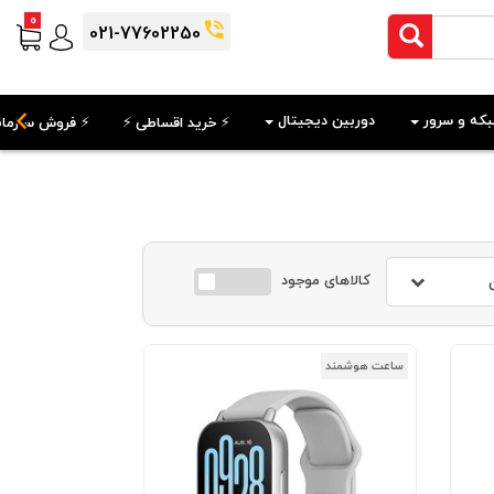
0
021-77602250
که و سرور
دوربین دیجیتال
⚡️ خرید اقساطی ⚡️
⚡️ فروش سازمان
کالاهای موجود
ساعت هوشمند