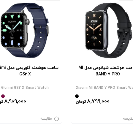
ساعت هوشمند شیائومی مدل MI
ساعت هوشمند گ
GS2 X
BAND 7 PRO
Glorimi GS2 X Smart Watch
Xiaomi MI BAND 7 PRO Smart W
8,909,000
8,799,000
تومان
تو
قایسه
مقایسه