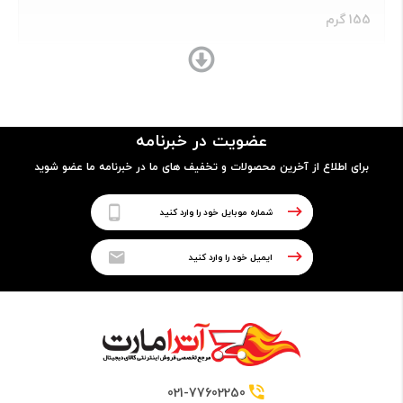
155 گرم
ساختار بدنه
فلز و شیشه مجهز به حس‌گر اثر انگشت (Fingerprint
عضویت در خبرنامه
Sensor)
برای اطلاع از آخرین محصولات و تخفیف های ما در خبرنامه ما عضو شوید
پردازنده
نوع پردازنده
64 بیتی
تراشه
021-77602250
Samsung Exynos 7580 Chipset