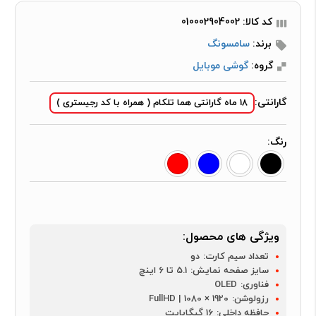
کد کالا: 010002904002
برند:
سامسونگ
گروه:
گوشی موبایل
گارانتی:
18 ماه گارانتی هما تلکام ( همراه با کد رجیستری )
رنگ:
ویژگی های محصول:
تعداد سیم کارت:
دو
سایز صفحه نمایش:
5.1 تا 6 اینچ
فناوری:
OLED
رزولوشن:
1920 × 1080 | FullHD
حافظه داخلی:
16 گیگابایت