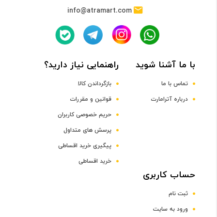
info@atramart.com
پردازنده مرکزی
Octa-core Cortex-A53 CPU
با ما آشنا شوید
راهنمایی نیاز دارید؟
فرکانس پردازنده مرکزی
تماس با ما
بازگرداندن کالا
درباره آترامارت
قوانین و مقررات
1.6 گیگاهرتز
حریم خصوصی کاربران
پرسش های متداول
پردازنده گرافیکی
پیگیری خرید اقساطی
خرید اقساطی
Mali-T720 MP2
حساب کاربری
ثبت نام
صفحه نمایش
ورود به سایت