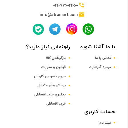
Samsung Exynos 7870 Octa Chipset
021-77602250
info@atramart.com
پردازنده مرکزی
Octa-core Cortex-A53 CPU
با ما آشنا شوید
راهنمایی نیاز دارید؟
فرکانس پردازنده مرکزی
تماس با ما
بازگرداندن کالا
درباره آترامارت
قوانین و مقررات
1.6 گیگاهرتز
حریم خصوصی کاربران
پرسش های متداول
پردازنده گرافیکی
پیگیری خرید اقساطی
Mali-T830MP2
خرید اقساطی
حساب کاربری
صفحه نمایش
ثبت نام