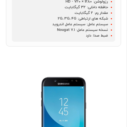
رزولوشن:
1280 × HD - 720
حافظه داخلی:
32 گیگابایت
مقدار رم:
2 گیگابایت
شبکه های ارتباطی:
2G، 3G، 4G
سیستم عامل:
سیستم عامل اندروید
نسخه سیستم عامل:
Nougat 7.1
ضبط صدا:
دارد