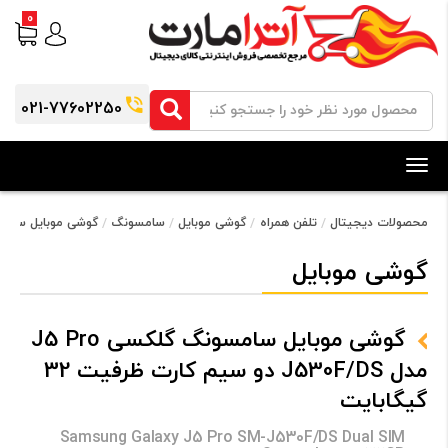
0
021-77602250
Toggle
navigation
محصولات دیجیتال
تلفن همراه
گوشی موبایل
سامسونگ
گوشی موبایل سامسونگ گلکسی J5 Pro مدل 530F/DS
گوشی موبایل
گوشی موبایل سامسونگ گلکسی J5 Pro
مدل J530F/DS دو سیم‌ کارت ظرفیت 32
گیگابایت
Samsung Galaxy J5 Pro SM-J530F/DS Dual SIM