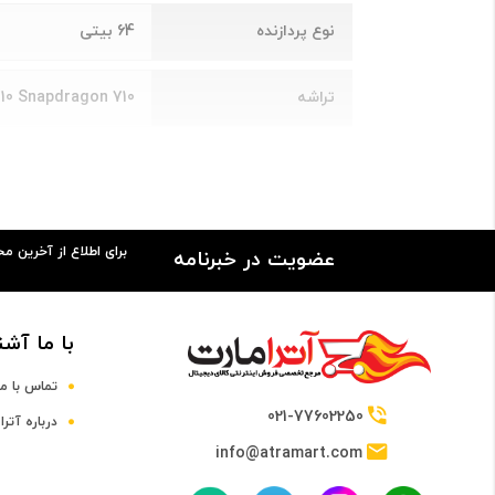
نوع پردازنده
64 بیتی
تراشه
0 Snapdragon 710
پردازنده مرکزی
 + Kryo 360 Silver
فرکانس پردازنده مرکزی
2.2 و 1.7 گیگاهرتز
برای اطلاع از آخرین م
عضویت در خبرنامه
پردازنده گرافیکی
Adreno 616
با ما آشن
صفحه نمایش
تماس با ما
سایز صفحه نمایش
6.1 اینچ و بالاتر
021-77602250
درباره آترا
info@atramart.com
صفحه نمایش رنگی
دارد