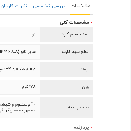
مشخصات
بررسی تخصصی
نظرات کاربران
مشخصات کلی
تعداد سیم کارت
دو
قطع سیم کارت
سايز نانو (8.8 × 12.3 ميلیمتر)
ابعاد
8 × 75.8 × 154.8 میلی‌متر
وزن
178 گرم
- آلومینیوم و شیشه
ساختار بدنه
- مجهز به حس‌گر اث
پردازنده