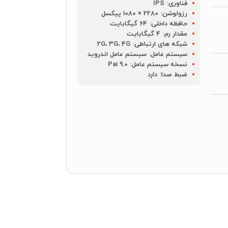
فناوری:
IPS
رزولوشن:
2280 × 1080 پیکسل
حافظه داخلی:
64 گیگابایت
مقدار رم:
4 گیگابایت
شبکه های ارتباطی:
2G، 3G، 4G
سیستم عامل:
سیستم عامل اندروید
نسخه سیستم عامل:
Pai 9.0
ضبط صدا:
دارد