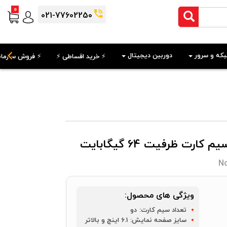
0
021-77602250
که و سرور
دوربین دیجیتال
⚡️ خرید اقساطی ⚡️
⚡️ فروش سازمان
No
ویژگی های محصول:
تعداد سیم کارت:
دو
سایز صفحه نمایش:
6.1 اینچ و بالاتر