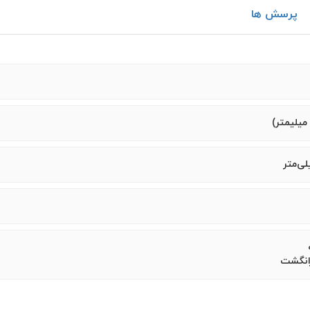
پرسش ها
رانگشت