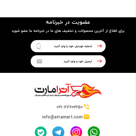
مدل پردازنده
عضویت در خبرنامه
7500U
برای اطلاع از آخرین محصولات و تخفیف های ما در خبرنامه ما عضو شوید
فرکانس
2.70GHz up to 3.50GHzGHz
حافظه Cache
4 مگابایت
021-77602250
info@atramart.com
حافظه RAM
نوع حافظه RAM