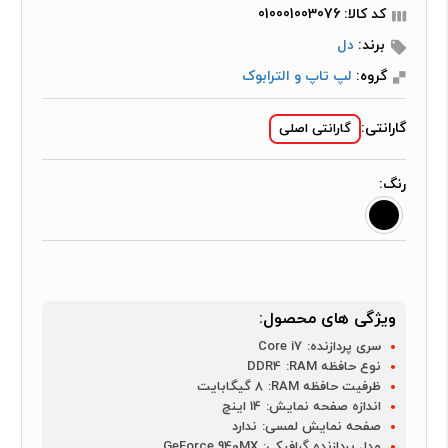
کد کالا: 010001003076
برند:
دل
گروه:
لپ تاپ و الترابوک
گارانتی:
گارانتی اصلی
رنگ:
ویژگی های محصول:
سری پردازنده:
Core i7
نوع حافظه RAM:
DDR4
ظرفیت حافظه RAM:
8 گیگابایت
اندازه صفحه نمایش:
14 اینچ
صفحه نمایش لمسی:
ندارد
مدل پردازنده گرافیکی:
GeForce 940MX