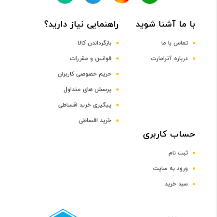
با ما آشنا شوید
راهنمایی نیاز دارید؟
DDR4
تماس با ما
بازگرداندن کالا
ظرفیت حافظه RAM
درباره آترامارت
قوانین و مقررات
حریم خصوصی کاربران
8 گیگابایت
پرسش های متداول
پیگیری خرید اقساطی
صفحه نمایش
خرید اقساطی
رده صفحه نمایش
حساب کاربری
ثبت نام
رده 14 اینچ
ورود به سایت
سبد خرید
اندازه صفحه نمایش
14 اینچ