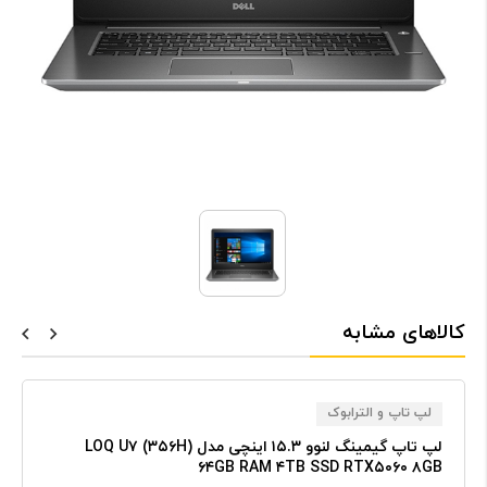
کالاهای مشابه
لپ تاپ و الترابوک
لپ تاپ گیمینگ لنوو ۱۵.۳ اینچی مدل LOQ U۷ (۳۵۶H)
۶۴GB RAM ۴TB SSD RTX۵۰۶۰ ۸GB