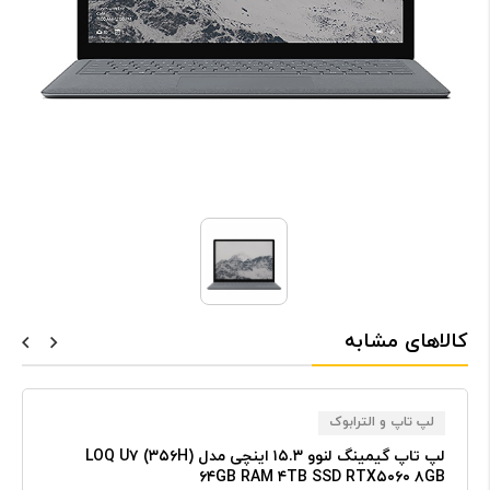
کالاهای مشابه
لپ تاپ و الترابوک
لپ تاپ گیمینگ لنوو ۱۵.۳ اینچی مدل LOQ U۷ (۳۵۶H)
۶۴GB RAM ۴TB SSD RTX۵۰۶۰ ۸GB