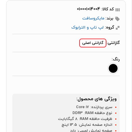
کد کالا: 010001014004
برند:
مایکروسافت
گروه:
لپ تاپ و الترابوک
گارانتی:
گارانتی اصلی
رنگ:
ویژگی های محصول:
سری پردازنده:
Core i7
نوع حافظه RAM:
DDR3
ظرفیت حافظه RAM:
8 گیگابایت
اندازه صفحه نمایش:
13.5 اینچ
صفحه نمایش لمسی:
دارد