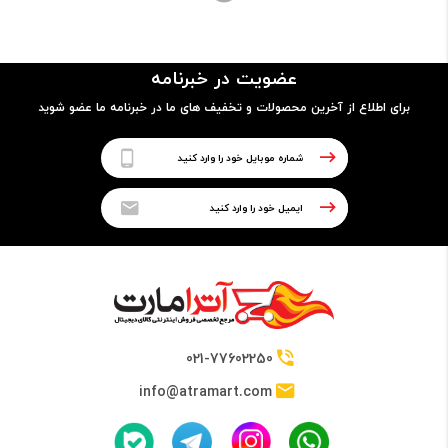
مدل پردازنده
عضویت در خبرنامه
7660U
برای اطلاع از آخرین محصولات و تخفیف های ما در خبرنامه ما عضو شوید
فرکانس
2.5GHz up to 4.0GHz
حافظه Cache
4 مگابایت
021-77602250
info@atramart.com
حافظه RAM
نوع حافظه RAM