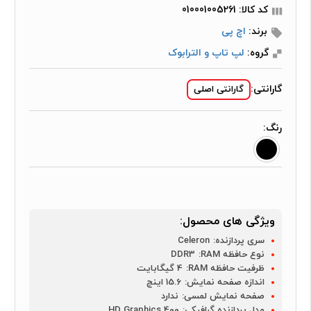
کد کالا: 010001005261
برند:
اچ پی
گروه:
لپ تاپ و الترابوک
گارانتی:
گارانتی اصلی
رنگ:
ویژگی های محصول:
سری پردازنده:
Celeron
نوع حافظه RAM:
DDR3
ظرفیت حافظه RAM:
4 گیگابایت
اندازه صفحه نمایش:
15.6 اینچ
صفحه نمایش لمسی:
ندارد
مدل پردازنده گرافیکی:
HD Graphics 400