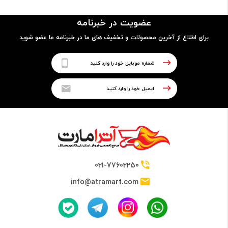
مدل پردازنده
عضویت در خبرنامه
N3060
برای اطلاع از آخرین محصولات و تخفیف های ما در خبرنامه ما عضو شوید
فرکانس
1.6GHz up to 2.48GHz
حافظه Cache
2 مگابایت
021-77602250
info@atramart.com
حافظه RAM
نوع حافظه RAM