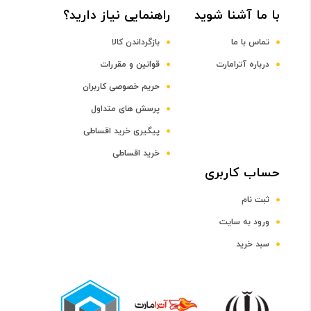
با ما آشنا شوید
راهنمایی نیاز دارید؟
DDR3
تماس با ما
بازگرداندن کالا
ظرفیت حافظه RAM
درباره آترامارت
قوانین و مقررات
حریم خصوصی کاربران
4 گیگابایت
پرسش های متداول
پیگیری خرید اقساطی
صفحه نمایش
خرید اقساطی
رده صفحه نمایش
حساب کاربری
ثبت نام
رده 15 اینچ
ورود به سایت
سبد خرید
اندازه صفحه نمایش
15.6 اینچ