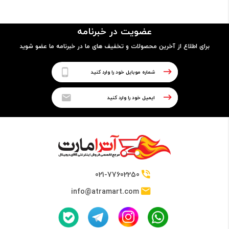
مدل پردازنده
عضویت در خبرنامه
E2-9000e
برای اطلاع از آخرین محصولات و تخفیف های ما در خبرنامه ما عضو شوید
فرکانس
1.50GHz up to 2.00GHz
حافظه Cache
1 مگابایت
021-77602250
info@atramart.com
حافظه RAM
نوع حافظه RAM