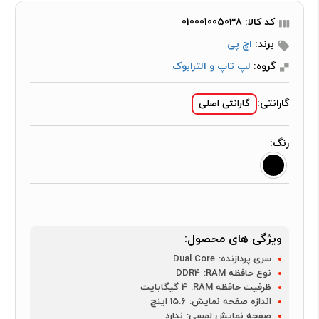
کد کالا: 010001005038
برند:
اچ پی
گروه:
لپ تاپ و الترابوک
گارانتی:
گارانتی اصلی
رنگ:
ویژگی های محصول:
سری پردازنده:
Dual Core
نوع حافظه RAM:
DDR4
ظرفیت حافظه RAM:
4 گیگابایت
اندازه صفحه نمایش:
15.6 اینچ
صفحه نمایش لمسی:
ندارد