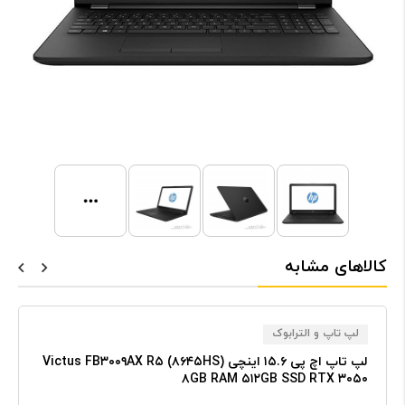
کالاهای مشابه
لپ تاپ و الترابوک
لپ تاپ اچ پی ۱۵.۶ اینچی Victus FB۳۰۰۹AX R۵ (۸۶۴۵HS)
۸GB RAM ۵۱۲GB SSD RTX ۳۰۵۰