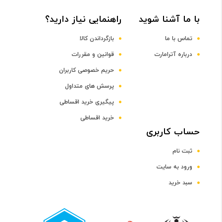
با ما آشنا شوید
راهنمایی نیاز دارید؟
DDR4
تماس با ما
بازگرداندن کالا
ظرفیت حافظه RAM
درباره آترامارت
قوانین و مقررات
حریم خصوصی کاربران
4 گیگابایت
پرسش های متداول
پیگیری خرید اقساطی
صفحه نمایش
خرید اقساطی
رده صفحه نمایش
حساب کاربری
ثبت نام
رده 15 اینچ
ورود به سایت
سبد خرید
اندازه صفحه نمایش
15.6 اینچ