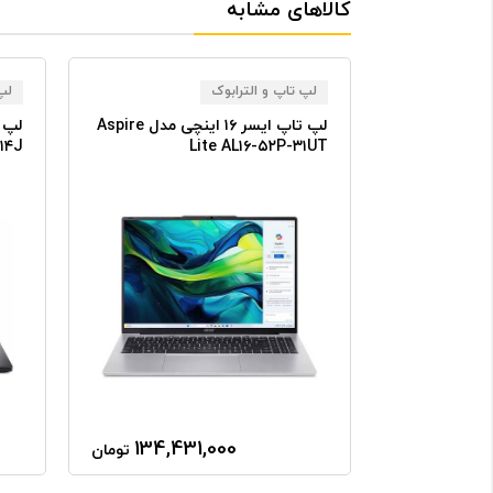
کالاهای مشابه
لپ تاپ و الترابوک
لپ 
یسر ۱۵.۶ اینچی مدل
لپ تاپ ایسر ۱۶ اینچی مدل Aspire
۹۱۴J
Lite AL۱۶-۵۲P-۳۱UT
Asp
134,431,000
559,0
تومان
تومان