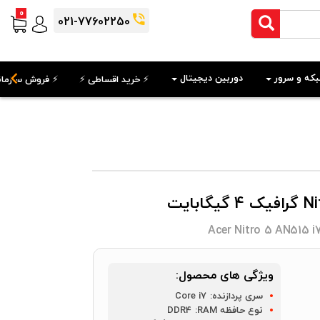
0
021-77602250
که و سرور
دوربین دیجیتال
⚡️ خرید اقساطی ⚡️
⚡️ فروش سازمان
Acer Nitro 5 AN515 
ویژگی های محصول:
سری پردازنده:
Core i7
نوع حافظه RAM:
DDR4