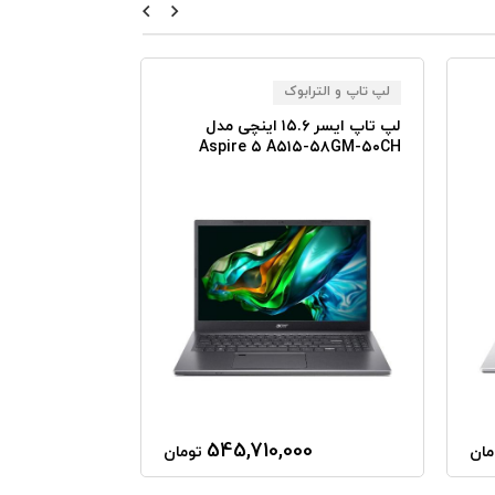
لپ تاپ و الترابوک
لپ تاپ و الترا
لپ تاپ ایسر ۱۵.۶ اینچی مدل
A۵۱۵-۵۸-۷۹CS
Aspire ۵ A۵۱۵-۵۸GM-۵۰CH
00
545,710,000
مان
تومان