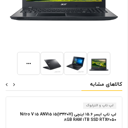
کالاهای مشابه
لپ تاپ و الترابوک
لپ‌ تاپ ایسر ۱۵.۶ اینچی Nitro V ۱۵ ANV۱۵ i۵(۱۳۴۲۰H)
۸GB RAM ۱TB SSD RTX۲۰۵۰