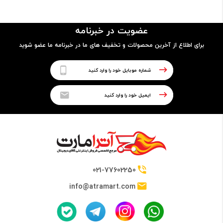
مدل پردازنده
عضویت در خبرنامه
7500U
برای اطلاع از آخرین محصولات و تخفیف های ما در خبرنامه ما عضو شوید
فرکانس
2.70GHz up to 3.20GHz
حافظه Cache
4 مگابایت
021-77602250
info@atramart.com
حافظه RAM
نوع حافظه RAM