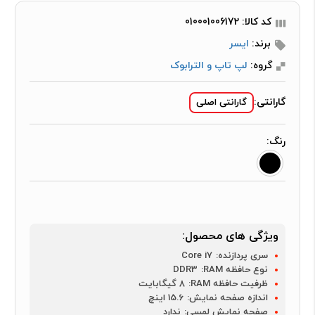
کد کالا: 010001006172
برند:
ایسر
گروه:
لپ تاپ و الترابوک
گارانتی:
گارانتی اصلی
رنگ:
ویژگی های محصول:
سری پردازنده:
Core i7
نوع حافظه RAM:
DDR3
ظرفیت حافظه RAM:
8 گیگابایت
اندازه صفحه نمایش:
15.6 اینچ
صفحه نمایش لمسی:
ندارد