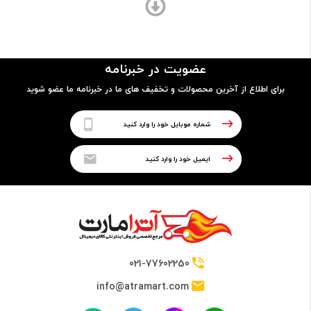
Core i7
مدل پردازنده
عضویت در خبرنامه
8550U
برای اطلاع از آخرین محصولات و تخفیف های ما در خبرنامه ما عضو شوید
فرکانس
1.80GHz up to 4.00GHz
حافظه Cache
8 مگابایت
021-77602250
info@atramart.com
حافظه RAM