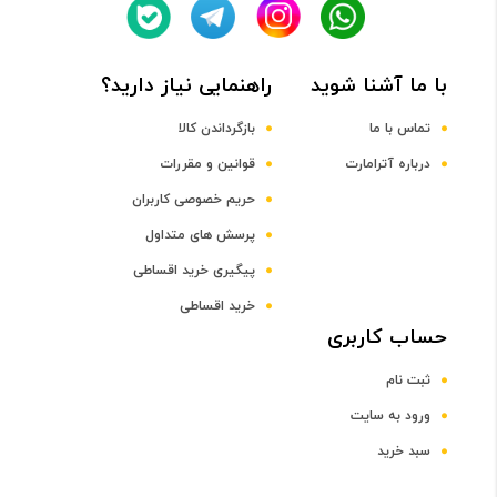
نوع حافظه RAM
با ما آشنا شوید
راهنمایی نیاز دارید؟
DDR4
تماس با ما
بازگرداندن کالا
ظرفیت حافظه RAM
درباره آترامارت
قوانین و مقررات
حریم خصوصی کاربران
12 گیگابایت
پرسش های متداول
پیگیری خرید اقساطی
صفحه نمایش
خرید اقساطی
رده صفحه نمایش
حساب کاربری
ثبت نام
رده 15 اینچ
ورود به سایت
سبد خرید
اندازه صفحه نمایش