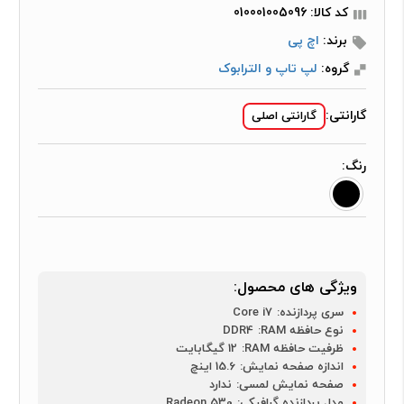
کد کالا: 010001005096
برند:
اچ پی
گروه:
لپ تاپ و الترابوک
گارانتی:
گارانتی اصلی
رنگ:
ویژگی های محصول:
سری پردازنده:
Core i7
نوع حافظه RAM:
DDR4
ظرفیت حافظه RAM:
12 گیگابایت
اندازه صفحه نمایش:
15.6 اینچ
صفحه نمایش لمسی:
ندارد
مدل پردازنده گرافیکی:
Radeon 530