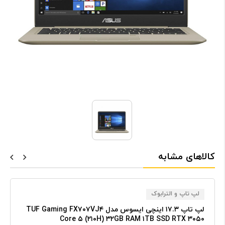
کالاهای مشابه
لپ تاپ و الترابوک
لپ تاپ ۱۷.۳ اینچی ایسوس مدل TUF Gaming FX۷۰۷VJ۴
Core ۵ (۲۱۰H) ۳۲GB RAM ۱TB SSD RTX ۳۰۵۰