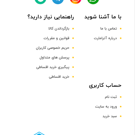
با ما آشنا شوید
راهنمایی نیاز دارید؟
DDR4
تماس با ما
بازگرداندن کالا
ظرفیت حافظه RAM
درباره آترامارت
قوانین و مقررات
حریم خصوصی کاربران
12 گیگابایت
پرسش های متداول
پیگیری خرید اقساطی
صفحه نمایش
خرید اقساطی
رده صفحه نمایش
حساب کاربری
ثبت نام
رده 14 اینچ
ورود به سایت
سبد خرید
اندازه صفحه نمایش