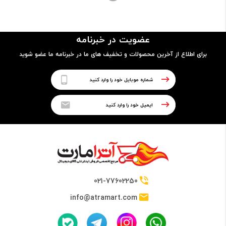
مدل پردازنده
عضویت در خبرنامه
8550U
برای اطلاع از آخرین محصولات و تخفیف های ما در خبرنامه ما عضو شوید
فرکانس
1.80GHz up to 4.00GHz
حافظه Cache
8 مگابایت
021-77602250
info@atramart.com
حافظه RAM
نوع حافظه RAM