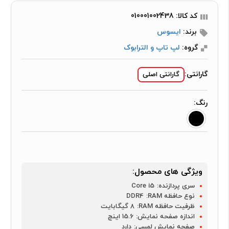
کد کالا: 010001002438
برند:
ایسوس
گروه:
لپ تاپ و الترابوک
گارانتی:
گارانتی اصلی
رنگ:
ویژگی های محصول:
سری پردازنده:
Core i5
نوع حافظه RAM:
DDR4
ظرفیت حافظه RAM:
8 گیگابایت
اندازه صفحه نمایش:
15.6 اینچ
صفحه نمایش لمسی:
دارد