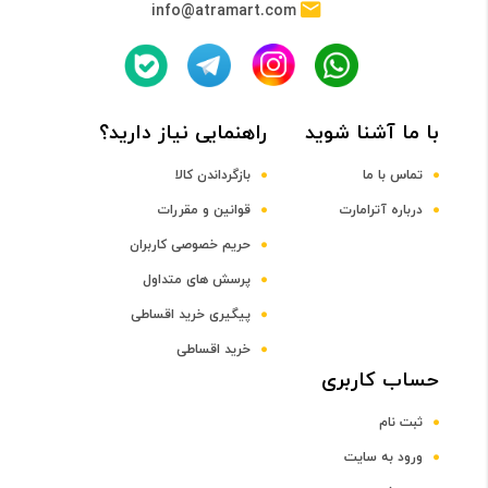
info@atramart.com
حافظه RAM
نوع حافظه RAM
با ما آشنا شوید
راهنمایی نیاز دارید؟
DDR4
تماس با ما
بازگرداندن کالا
ظرفیت حافظه RAM
درباره آترامارت
قوانین و مقررات
حریم خصوصی کاربران
8 گیگابایت
پرسش های متداول
پیگیری خرید اقساطی
صفحه نمایش
خرید اقساطی
رده صفحه نمایش
حساب کاربری
ثبت نام
رده 15 اینچ
ورود به سایت