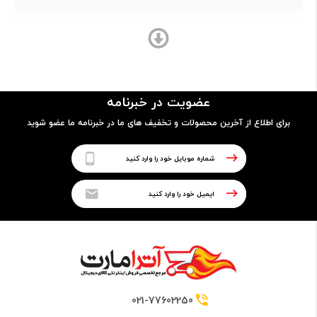
Core i5
مدل پردازنده
عضویت در خبرنامه
8250U
برای اطلاع از آخرین محصولات و تخفیف های ما در خبرنامه ما عضو شوید
فرکانس
1.60GHz up to 3.40GHz
حافظه Cache
6 مگابایت
021-77602250