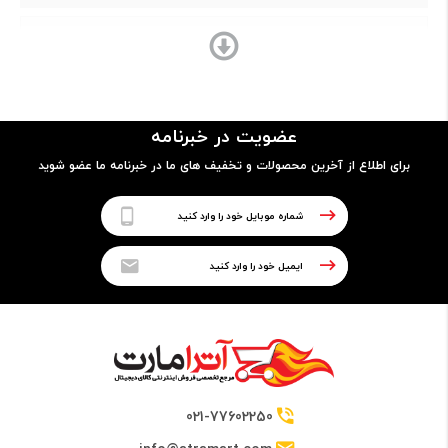
Core i7
مدل پردازنده
عضویت در خبرنامه
7700HQ
برای اطلاع از آخرین محصولات و تخفیف های ما در خبرنامه ما عضو شوید
فرکانس
2.80GHz up to 3.80GHz
حافظه Cache
6 مگابایت
021-77602250