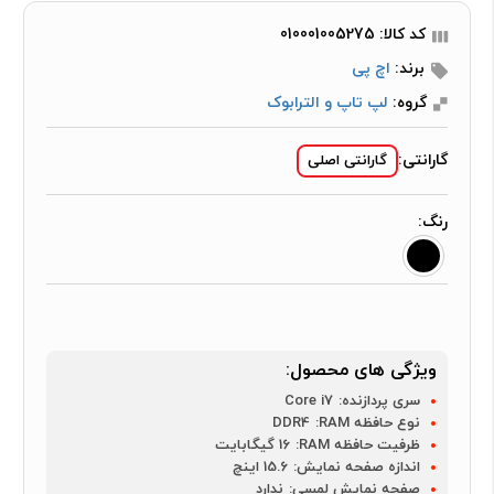
کد کالا: 010001005275
برند:
اچ پی
گروه:
لپ تاپ و الترابوک
گارانتی:
گارانتی اصلی
رنگ:
ویژگی های محصول:
سری پردازنده:
Core i7
نوع حافظه RAM:
DDR4
ظرفیت حافظه RAM:
16 گیگابایت
اندازه صفحه نمایش:
15.6 اینچ
صفحه نمایش لمسی:
ندارد