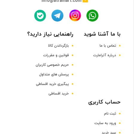
info@atramart.com
حافظه RAM
نوع حافظه RAM
با ما آشنا شوید
راهنمایی نیاز دارید؟
DDR4
تماس با ما
بازگرداندن کالا
ظرفیت حافظه RAM
درباره آترامارت
قوانین و مقررات
حریم خصوصی کاربران
16 گیگابایت
پرسش های متداول
پیگیری خرید اقساطی
صفحه نمایش
خرید اقساطی
رده صفحه نمایش
حساب کاربری
ثبت نام
رده 15 اینچ
ورود به سایت
سبد خرید