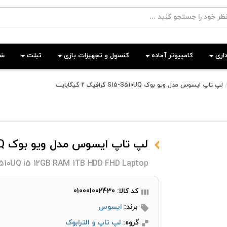
اری
کامپیوتر آماده
کنسول و تجهیزات بازی
تبلت
شب
لپ تاپ ایسوس مدل ویو بوک S15-S510UQ گرافیک 2 گیگابایت
لپ تاپ ایسوس مدل ویو بوک S15-S510UQ گرافیک 2 گیگابایت
510UQ i5 12GB RAM 1TB HDD FHD Laptop
کد کالا: 010001002430
برند:
ایسوس
گروه:
لپ تاپ و الترابوک