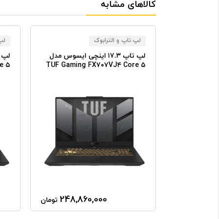
کالاهای مشابه
لپ تاپ و الترابوک
لپ 
لپ تاپ ایسوس ۱۷.۳ اینچی مدل
لپ تاپ ۱۷.۳ اینچی ایسوس مدل
e ۵
TUF Gaming FX۷۰۷VJ۴ Core ۵
TUF Ga
RTX
(۲۱۰H) ۳۲GB RAM ۲TB SSD RTX
(۷۴۴۵HS)
۰۵۰
۳۰۵۰
248,860,000
276,0
تومان
تومان