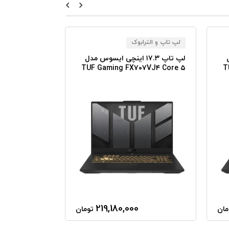
لپ تاپ و الترابوک
لپ تاپ و الترا
ل
لپ تاپ ۱۷.۳ اینچی ایسوس مدل
لپ 
۰۷VJ۴ Core ۵
TUF Gaming FX۷۰۷VJ۴ Core ۵
T
 ۲TB SSD RTX
(۲۱۰H) ۲۴GB RAM ۱TB SSD RTX
۳۰۵۰
۳۰۵۰
0
219,180,000
مان
تومان