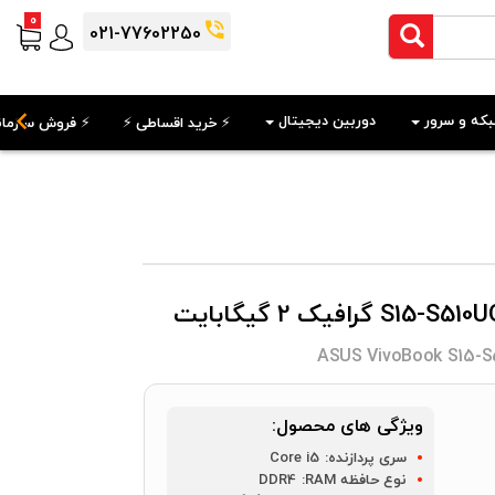
0
021-77602250
که و سرور
دوربین دیجیتال
⚡️ خرید اقساطی ⚡️
⚡️ فروش سازمان
ASUS VivoBook S15-S
ویژگی های محصول:
سری پردازنده:
Core i5
نوع حافظه RAM:
DDR4