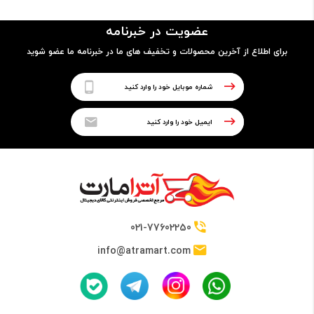
مدل پردازنده
عضویت در خبرنامه
8550U
برای اطلاع از آخرین محصولات و تخفیف های ما در خبرنامه ما عضو شوید
فرکانس
1.80GHz up to 4.00 GHz
حافظه Cache
8 مگابایت
021-77602250
info@atramart.com
حافظه RAM
نوع حافظه RAM