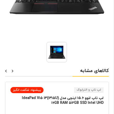
کالاهای مشابه
لپ تاپ و الترابوک
پیشنهاد شگفت انگیز
لپ تاپ لنوو ۱۵.۶ اینچی مدل IdeaPad V۱۵ i۳(۱۳۱۵U)
۱۶GB RAM ۵۱۲GB SSD Intel UHD