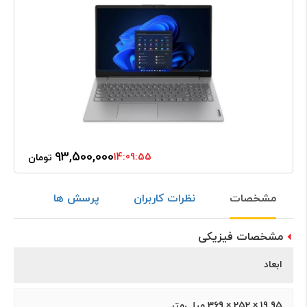
93,500,000
14:09:55
تومان
مشخصات
نظرات کاربران
پرسش ها
مشخصات فیزیکی
ابعاد
19.95 × 252 × 369 میلی‌متر