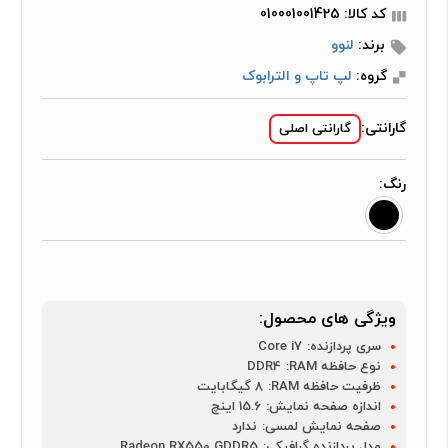
کد کالا: 010001001425
برند:
لنوو
گروه:
لپ تاپ و الترابوک
گارانتی:
گارانتی اصلی
رنگ:
ویژگی های محصول:
سری پردازنده:
Core i7
نوع حافظه RAM:
DDR4
ظرفیت حافظه RAM:
8 گیگابایت
اندازه صفحه نمایش:
15.6 اینچ
صفحه نمایش لمسی:
ندارد
مدل پردازنده گرافیکی:
Radeon RX550 GDDR5