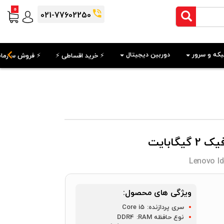
0
021-77602250
که و سرور
دوربین دیجیتال
⚡️ خرید اقساطی ⚡️
⚡️ فروش سازمان
Lenovo I
ویژگی های محصول:
سری پردازنده:
Core i5
نوع حافظه RAM:
DDR4