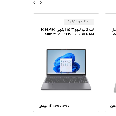
لپ تاپ و الترابوک
لپ تاپ و الترا
نچی مدل
لپ تاپ لنوو ۱۵.۳ اینچی IdeaPad
 ۱۳۴۵۰HX ۱۶GB
Slim ۳ i۵ (۱۳۴۲۰H) ۲۰GB RAM
Le
SSD RTX۵۰۵۰
۵۱۲GB SSD Laptop
٪4
0
121,000,000
مان
تومان