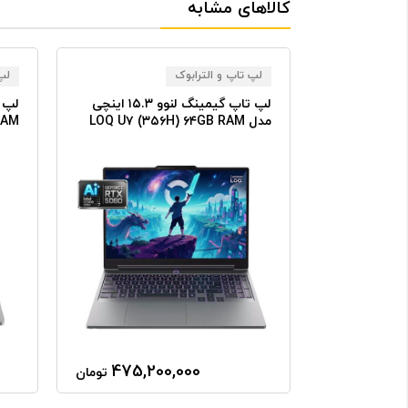
کالاهای مشابه
لپ تاپ و الترابوک
لپ 
لپ تاپ گیمینگ لنوو ۱۵.۳ اینچی
لپ تاپ گیمینگ لنوو ۱۵.۳ اینچی
LOQ U۷ (۳۵۶
مدل LOQ U۷ (۳۵۶H) ۶۴GB RAM
RAM
۸GB
۴TB SSD RTX۵۰۶۰ ۸GB
۲TB
475,200,000
359,7
تومان
تومان