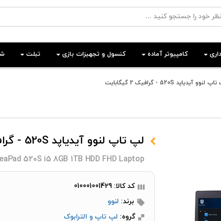
اری
کامپیوتر آماده
کنسول و تجهیزات بازی
تبلت
شب
پ لنوو آیدیاپد 520S - گرافیک 2 گیگابایت
لپ تاپ لنوو آیدیاپد 520S - گرافیک 2 گیگابایت
deaPad 520S i5 8GB 1TB HDD FHD Laptop
کد کالا: 010001001429
برند:
لنوو
گروه:
لپ تاپ و الترابوک