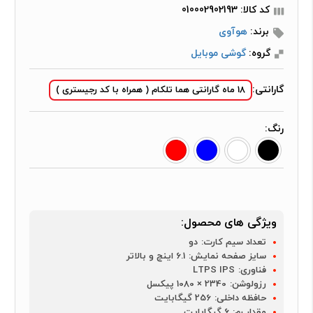
کد کالا: 010002902193
برند:
هوآوی
گروه:
گوشی موبایل
گارانتی:
18 ماه گارانتی هما تلکام ( همراه با کد رجیستری )
رنگ:
ویژگی های محصول:
تعداد سیم کارت:
دو
سایز صفحه نمایش:
6.1 اینچ و بالاتر
فناوری:
LTPS IPS
رزولوشن:
2340 × 1080 پیکسل
حافظه داخلی:
256 گیگابایت
مقدار رم:
6 گیگابایت