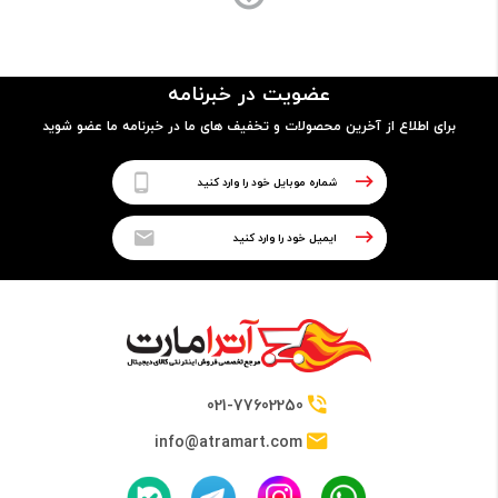
پردازنده
نوع پردازنده
عضویت در خبرنامه
64 بیتی
برای اطلاع از آخرین محصولات و تخفیف های ما در خبرنامه ما عضو شوید
تراشه
HiSilicon Kirin 810 (7 nm)
پردازنده مرکزی
Octa-core Cortex-A76 + Cortex-A55
021-77602250
info@atramart.com
فرکانس پردازنده مرکزی