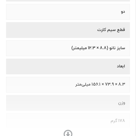
دو
قطع سیم کارت
سايز نانو (8.8 × 12.3 ميلیمتر)
ابعاد
8.3 × 73.9 × 156.1 میلی‌متر
وزن
178 گرم