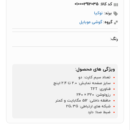
کد کالا: 010002912035
برند:
نوکیا
گروه:
گوشی موبایل
رنگ:
ویژگی های محصول:
تعداد سیم کارت:
دو
سایز صفحه نمایش:
2.0 تا 2.4 اینچ
فناوری:
TFT
رزولوشن:
320 × 240
حافظه داخلی:
512 مگابایت و کمتر
شبکه های ارتباطی:
2G، 3G
ضبط صدا:
دارد