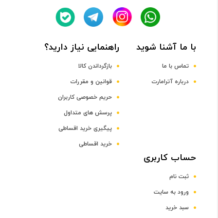
تراشه
Apple A14 Bionic (5 nm) Chipset
با ما آشنا شوید
راهنمایی نیاز دارید؟
پردازنده مرکزی
تماس با ما
بازگرداندن کالا
درباره آترامارت
قوانین و مقررات
Hexa-core CPU
حریم خصوصی کاربران
پرسش های متداول
پردازنده گرافیکی
پیگیری خرید اقساطی
خرید اقساطی
Apple GPU (4-core graphics) GPU
حساب کاربری
ثبت نام
صفحه نمایش
ورود به سایت
سایز صفحه نمایش
سبد خرید