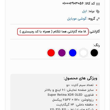
کد کالا: 010002903056
برند:
اپل
گروه:
گوشی موبایل
گارانتی:
18 ماه گارانتی هما تلکام ( همراه با کد رجیستری )
رنگ:
ویژگی های محصول:
تعداد سیم کارت:
دو
سایز صفحه نمایش:
6.1 اینچ و بالاتر
فناوری:
Super Retina XDR OLED
رزولوشن:
1170 × 2532 پیکسل
حافظه داخلی:
64 گیگابایت
شبکه های ارتباطی:
2G، 3G، 4G