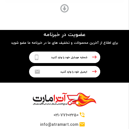
ساختار بدنه
- قاب جلو و پشت شیشه‌ای
عضویت در خبرنامه
- فریم از جنس آلومینیوم
برای اطلاع از آخرین محصولات و تخفیف های ما در خبرنامه ما عضو شوید
قابلیت ضدآب
دارد
پردازنده
نوع پردازنده
021-77602250
64 بیتی
info@atramart.com