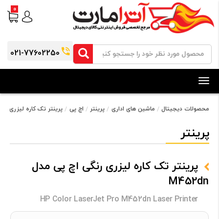
0
021-77602250
Toggle
navigation
محصولات دیجیتال
ماشین های اداری
پرینتر
اچ پی
پرینتر تک کاره لیزری رنگی اچ
پرینتر
پرینتر تک کاره لیزری رنگی اچ پی مدل
M452dn
HP Color LaserJet Pro M452dn Laser Printer