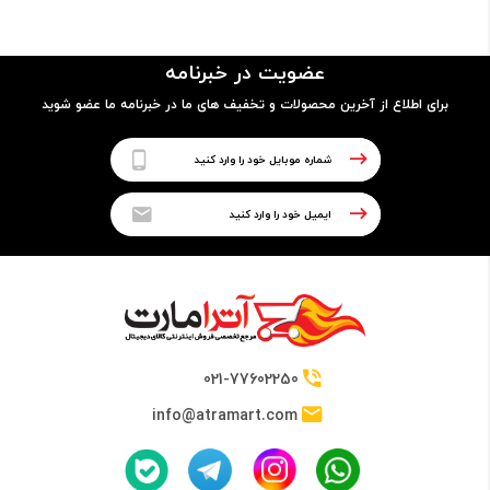
A4
عضویت در خبرنامه
برای اطلاع از آخرین محصولات و تخفیف های ما در خبرنامه ما عضو شوید
نوع پرینتر
تک کاره (لیزری)
کاغذ
سایز کاغذ قابل استفاده
A4, A5, A6, B5, B6
021-77602250
info@atramart.com
نوع کاغذ قابل استفاده