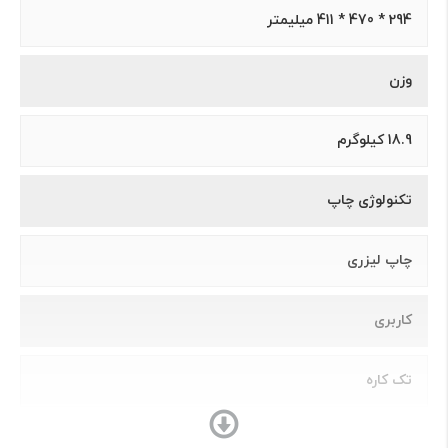
294 * 470 * 411 میلیمتر
وزن
18.9 کیلوگرم
تکنولوژی چاپ
چاپ لیزری
کاربری
تک کاره
سایز چاپ