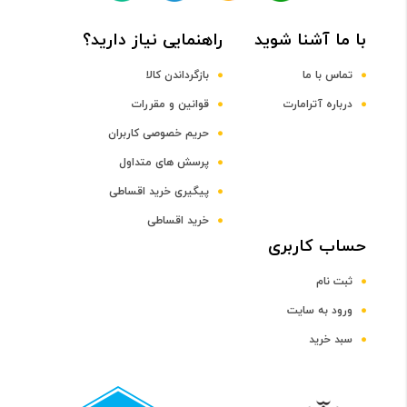
Paper (bond, brochure, colored, glossy, letterhead,
photo, plain, preprinted, prepunched, recycled, rough),
با ما آشنا شوید
راهنمایی نیاز دارید؟
postcards, labels, envelopes
تماس با ما
بازگرداندن کالا
ظرفیت سینی کاغذ
درباره آترامارت
قوانین و مقررات
حریم خصوصی کاربران
250 برگ
پرسش های متداول
پیگیری خرید اقساطی
چاپ
خرید اقساطی
نوع چاپ
حساب کاربری
ثبت نام
رنگی
ورود به سایت
سبد خرید
سرعت چاپ رنگی
28 برگ در دقیقه