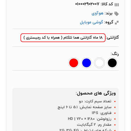
کد کالا: 010002902007
برند:
هوآوی
گروه:
گوشی موبایل
گارانتی:
18 ماه گارانتی هما تلکام ( همراه با کد رجیستری )
رنگ:
ویژگی های محصول:
تعداد سیم کارت:
دو
سایز صفحه نمایش:
5.1 تا 6 اینچ
فناوری:
IPS
رزولوشن:
1280 × 720 | HD
مقدار رم:
2 گیگابایت
شبکه های ارتباطی:
2G، 3G، 4G