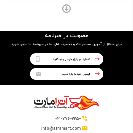
ساختار بدنه
پلاستیک
عضویت در خبرنامه
برای اطلاع از آخرین محصولات و تخفیف های ما در خبرنامه ما عضو شوید
پردازنده
نوع پردازنده
64 بیتی
تراشه
HiSilicon Kirin 620 Chipset
021-77602250
info@atramart.com
پردازنده مرکزی