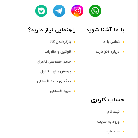
Octa-core Cortex-A53 CPU
با ما آشنا شوید
راهنمایی نیاز دارید؟
فرکانس پردازنده مرکزی
تماس با ما
بازگرداندن کالا
درباره آترامارت
قوانین و مقررات
1.2 گیگاهرتز
حریم خصوصی کاربران
پرسش های متداول
پردازنده گرافیکی
پیگیری خرید اقساطی
Mali-450
خرید اقساطی
حساب کاربری
صفحه نمایش
ثبت نام
سایز صفحه نمایش
ورود به سایت
سبد خرید