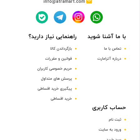
info@atramart.com
تراشه
MediaTek MTK6572 Chipset
با ما آشنا شوید
راهنمایی نیاز دارید؟
پردازنده مرکزی
تماس با ما
بازگرداندن کالا
درباره آترامارت
قوانین و مقررات
Dual-core CPU
حریم خصوصی کاربران
پرسش های متداول
فرکانس پردازنده مرکزی
پیگیری خرید اقساطی
1.3 گیگاهرتز
خرید اقساطی
حساب کاربری
پردازنده گرافیکی
ثبت نام
ورود به سایت
Mali-400
سبد خرید