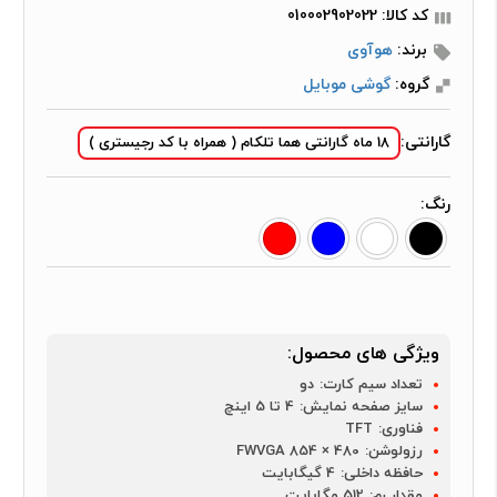
کد کالا: 010002902022
برند:
هوآوی
گروه:
گوشی موبایل
گارانتی:
18 ماه گارانتی هما تلکام ( همراه با کد رجیستری )
رنگ:
ویژگی های محصول:
تعداد سیم کارت:
دو
سایز صفحه نمایش:
4 تا 5 اینچ
فناوری:
TFT
رزولوشن:
480 × FWVGA 854
حافظه داخلی:
4 گیگابایت
مقدار رم:
512 مگابایت