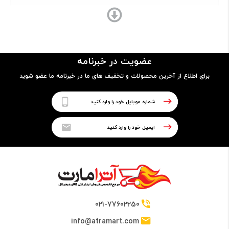
پردازنده
نوع پردازنده
عضویت در خبرنامه
32 بیتی
برای اطلاع از آخرین محصولات و تخفیف های ما در خبرنامه ما عضو شوید
تراشه
Qualcomm MSM8928 Snapdragon 400 Chipset
پردازنده مرکزی
Quad-core Cortex-A7 CPU
021-77602250
info@atramart.com
فرکانس پردازنده مرکزی