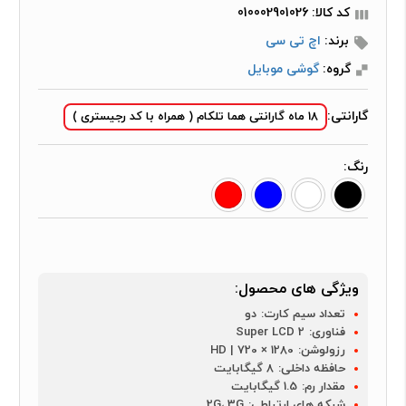
کد کالا: 010002901026
برند:
اچ تی سی
گروه:
گوشی موبایل
گارانتی:
18 ماه گارانتی هما تلکام ( همراه با کد رجیستری )
رنگ:
ویژگی های محصول:
تعداد سیم کارت:
دو
فناوری:
Super LCD 2
رزولوشن:
1280 × 720 | HD
حافظه داخلی:
8 گیگابایت
مقدار رم:
1.5 گیگابایت
شبکه های ارتباطی:
2G، 3G