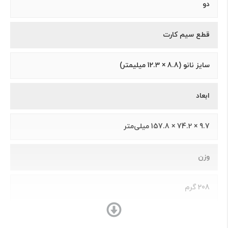
دو
قطع سیم کارت
سايز نانو (8.8 × 12.3 ميلیمتر)
ابعاد
9.7 × 74.2 × 157.8 میلی‌متر
وزن
208 گرم
ساختار بدنه