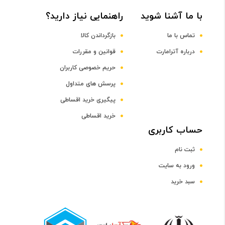
Octa-core Kryo 470 Gold + Kryo 470 Silver
با ما آشنا شوید
راهنمایی نیاز دارید؟
فرکانس پردازنده مرکزی
تماس با ما
بازگرداندن کالا
درباره آترامارت
قوانین و مقررات
2.2 و 1.8 گیگاهرتز
حریم خصوصی کاربران
پرسش های متداول
پردازنده گرافیکی
پیگیری خرید اقساطی
خرید اقساطی
Adreno 618
حساب کاربری
ثبت نام
صفحه نمایش
ورود به سایت
سایز صفحه نمایش
سبد خرید
6.1 اینچ و بالاتر