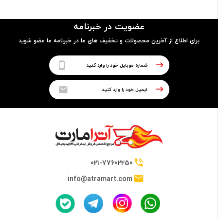
- جلو و پشت از شیشه (Gorilla Glass 5)
عضویت در خبرنامه
- فریم از آلومینیوم
برای اطلاع از آخرین محصولات و تخفیف های ما در خبرنامه ما عضو شوید
پردازنده
نوع پردازنده
64 بیتی
تراشه
021-77602250
Qualcomm SDM730 Snapdragon 730G (8 nm)
info@atramart.com
پردازنده مرکزی