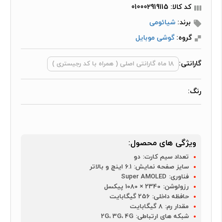
کد کالا: 010002919115
برند:
شیائومی
گروه:
گوشی موبایل
گارانتی:
18 ماه گارانتی اصلی ( همراه با کد رجیستری )
رنگ:
ویژگی های محصول:
تعداد سیم کارت:
دو
سایز صفحه نمایش:
6.1 اینچ و بالاتر
فناوری:
Super AMOLED
رزولوشن:
2340 × 1080 پیکسل
حافظه داخلی:
256 گیگابایت
مقدار رم:
8 گیگابایت
شبکه های ارتباطی:
2G، 3G، 4G