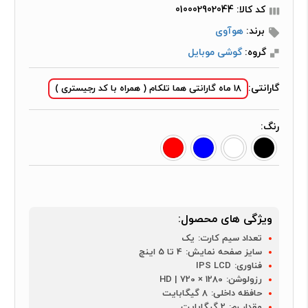
کد کالا: 010002902044
برند:
هوآوی
گروه:
گوشی موبایل
گارانتی:
18 ماه گارانتی هما تلکام ( همراه با کد رجیستری )
رنگ:
ویژگی های محصول:
تعداد سیم کارت:
یک
سایز صفحه نمایش:
4 تا 5 اینچ
فناوری:
IPS LCD
رزولوشن:
1280 × 720 | HD
حافظه داخلی:
8 گیگابایت
مقدار رم:
2 گیگابایت