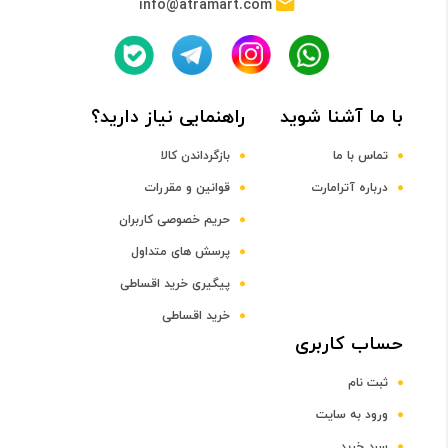
info@atramart.com
پردازنده مرکزی
Quad-Core Cortex-A9 CPU
با ما آشنا شوید
راهنمایی نیاز دارید؟
فرکانس پردازنده مرکزی
تماس با ما
بازگرداندن کالا
درباره آترامارت
قوانین و مقررات
1.5 گیگاهرتز
حریم خصوصی کاربران
پرسش های متداول
پردازنده گرافیکی
پیگیری خرید اقساطی
Vivante GC4000
خرید اقساطی
حساب کاربری
صفحه نمایش
ثبت نام
سایز صفحه نمایش
ورود به سایت
سبد خرید