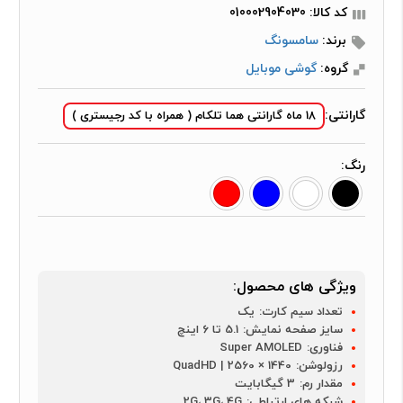
کد کالا: 010002904030
برند:
سامسونگ
گروه:
گوشی موبایل
گارانتی:
18 ماه گارانتی هما تلکام ( همراه با کد رجیستری )
رنگ:
ویژگی های محصول:
تعداد سیم کارت:
یک
سایز صفحه نمایش:
5.1 تا 6 اینچ
فناوری:
Super AMOLED
رزولوشن:
1440 × 2560 | QuadHD
مقدار رم:
3 گیگابایت
شبکه های ارتباطی:
2G، 3G، 4G