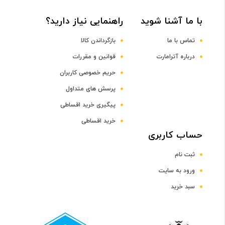
پردازنده مرکزی
با ما آشنا شوید
راهنمایی نیاز دارید؟
Quad-core Cortex-A53 + Quad-core Cortex-A57 CPU
تماس با ما
بازگرداندن کالا
درباره آترامارت
قوانین و مقررات
فرکانس پردازنده مرکزی
حریم خصوصی کاربران
پرسش های متداول
2.1 و 1.5 گیگاهرتز
پیگیری خرید اقساطی
پردازنده گرافیکی
خرید اقساطی
حساب کاربری
Mali-T760
ثبت نام
ورود به سایت
صفحه نمایش
سبد خرید
سایز صفحه نمایش