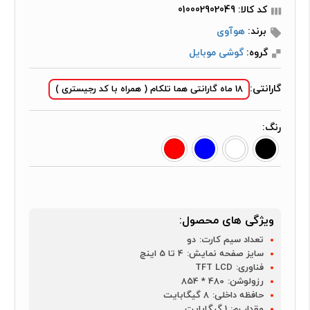
کد کالا: 010002902049
برند:
هوآوی
گروه:
گوشی موبایل
گارانتی:
18 ماه گارانتی هما تلکام ( همراه با کد رجیستری )
رنگ:
ویژگی های محصول:
تعداد سیم کارت:
دو
سایز صفحه نمایش:
4 تا 5 اینچ
فناوری:
TFT LCD
رزولوشن:
480 * 854
حافظه داخلی:
8 گیگابایت
مقدار رم:
1 گیگابایت