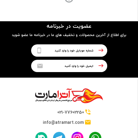
ساختار بدنه
قاب پشتی از جنس پلاستیک
عضویت در خبرنامه
برای اطلاع از آخرین محصولات و تخفیف های ما در خبرنامه ما عضو شوید
قابلیت ضدآب
ندارد
پردازنده
تراشه
Mediatek MT6582M
021-77602250
info@atramart.com
پردازنده مرکزی