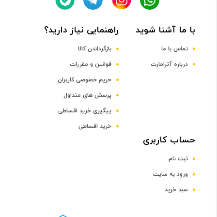
Cortex-A7
با ما آشنا شوید
راهنمایی نیاز دارید؟
فرکانس پردازنده مرکزی
تماس با ما
بازگرداندن کالا
درباره آترامارت
قوانین و مقررات
1.3 گیگاهرتز
حریم خصوصی کاربران
پرسش های متداول
پردازنده گرافیکی
پیگیری خرید اقساطی
Mali-400MP2
خرید اقساطی
حساب کاربری
صفحه نمایش
ثبت نام
سایز صفحه نمایش
ورود به سایت
سبد خرید
4 تا 5 اینچ