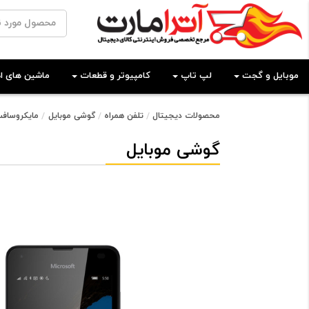
موبایل و گجت
لپ تاپ
کامپیوتر و قطعات
ماشین های اد
محصولات دیجیتال
تلفن همراه
گوشی موبایل
مایکروساف
گوشی موبایل