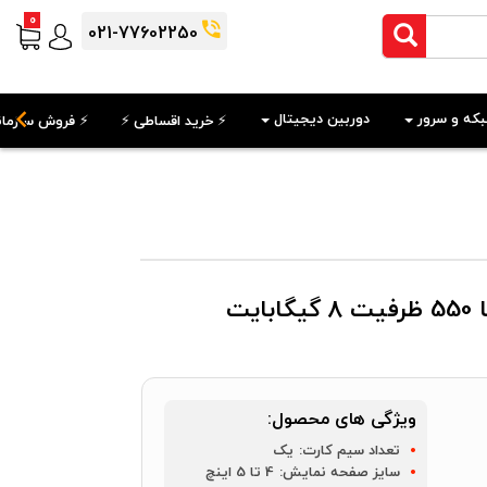
0
021-77602250
که و سرور
دوربین دیجیتال
⚡️ خرید اقساطی ⚡️
⚡️ فروش سازمان
یت
ویژگی های محصول:
تعداد سیم کارت:
یک
سایز صفحه نمایش:
4 تا 5 اینچ