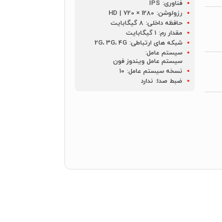
فناوری:
IPS
رزولوشن:
1280 × 720 | HD
حافظه داخلی:
8 گیگابایت
مقدار رم:
1 گیگابایت
شبکه های ارتباطی:
2G، 3G، 4G
سیستم عامل:
سیستم عامل ویندوز فون
نسخه سیستم عامل:
10
ضبط صدا:
ندارد