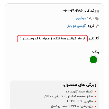
کد کالا: 010002902186
برند:
هوآوی
گروه:
گوشی موبایل
گارانتی:
18 ماه گارانتی هما تلکام ( همراه با کد رجیستری )
رنگ:
ویژگی های محصول:
تعداد سیم کارت:
دو
سایز صفحه نمایش:
6.1 اینچ و بالاتر
فناوری:
LTPS IPS
رزولوشن:
2340 × 1080 پیکسل