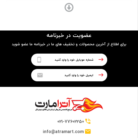
ساختار بدنه
- جلو شیشه
عضویت در خبرنامه
- پشت پلاستیک
برای اطلاع از آخرین محصولات و تخفیف های ما در خبرنامه ما عضو شوید
پردازنده
نوع پردازنده
64 بیتی
تراشه
021-77602250
Hisilicon Kirin 710F (12 nm)
info@atramart.com