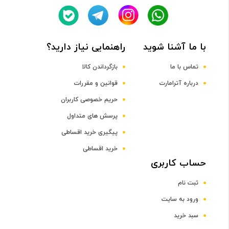
پردازنده مرکزی
Octa-core Cortex-A73 + Cortex-A53
با ما آشنا شوید
راهنمایی نیاز دارید؟
فرکانس پردازنده مرکزی
تماس با ما
بازگرداندن کالا
درباره آترامارت
قوانین و مقررات
2.2 و 1.7 گیگاهرتز
حریم خصوصی کاربران
پرسش های متداول
پردازنده گرافیکی
پیگیری خرید اقساطی
خرید اقساطی
Mali-G51 M‍P4
حساب کاربری
ثبت نام
صفحه نمایش
ورود به سایت
سایز صفحه نمایش
سبد خرید