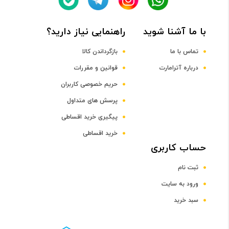
Quad-core Cortex A53 CPU
با ما آشنا شوید
راهنمایی نیاز دارید؟
فرکانس پردازنده مرکزی
تماس با ما
بازگرداندن کالا
درباره آترامارت
قوانین و مقررات
1.2 گیگاهرتز
حریم خصوصی کاربران
پرسش های متداول
پردازنده گرافیکی
پیگیری خرید اقساطی
Adreno 306
خرید اقساطی
حساب کاربری
صفحه نمایش
ثبت نام
سایز صفحه نمایش
ورود به سایت
سبد خرید
4 تا 5 اینچ