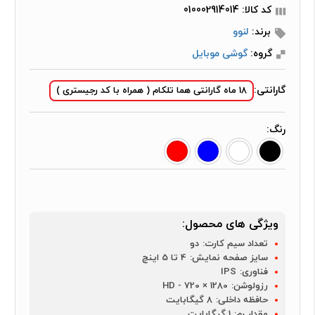
کد کالا: 010002914014
برند:
لنوو
گروه:
گوشی موبایل
گارانتی:
18 ماه گارانتی هما تلکام ( همراه با کد رجیستری )
رنگ:
ویژگی های محصول:
تعداد سیم کارت:
دو
سایز صفحه نمایش:
4 تا 5 اینچ
فناوری:
IPS
رزولوشن:
1280 × 720 - HD
حافظه داخلی:
8 گیگابایت
مقدار رم:
1 گیگابایت