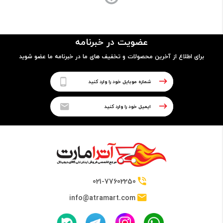
ساختار بدنه
پلاستیک
عضویت در خبرنامه
برای اطلاع از آخرین محصولات و تخفیف های ما در خبرنامه ما عضو شوید
پردازنده
نوع پردازنده
64 بیتی
تراشه
Qualcomm Snapdragon 410
021-77602250
info@atramart.com
پردازنده مرکزی