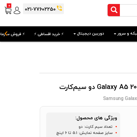
0
021-77602250
که و سرور
دوربین دیجیتال
⚡️ خرید اقساطی ⚡️
⚡️ فروش سازمان
Samsung Galaxy
ویژگی های محصول:
تعداد سیم کارت:
دو
سایز صفحه نمایش:
5.1 تا 6 اینچ