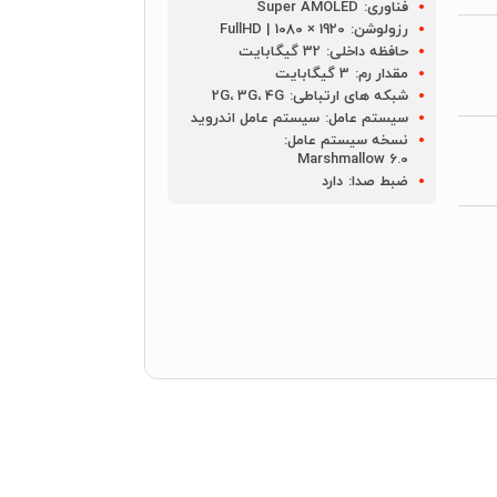
فناوری:
Super AMOLED
رزولوشن:
1920 × 1080 | FullHD
حافظه داخلی:
32 گیگابایت
مقدار رم:
3 گیگابایت
شبکه های ارتباطی:
2G، 3G، 4G
سیستم عامل:
سیستم عامل اندروید
نسخه سیستم عامل:
Marshmallow 6.0
ضبط صدا:
دارد