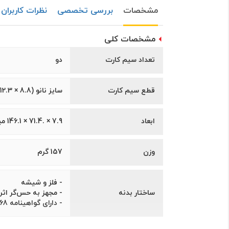
مشخصات
بررسی تخصصی
نظرات کاربران
مشخصات کلی
تعداد سیم کارت
دو
قطع سیم کارت
سایز نانو (8.8 × 12.3 میلی‌متر)
ابعاد
7.9 × .71.4 × 146.1 میلی‌متر
وزن
157 گرم
- فلز و شیشه
ساختار بدنه
- مجهز به حس‌گر اثر انگشت (ensor
- دارای گواهینامه IP68 مقاوم در برابر گرد و غبار و آب تا عمق 1.5 متر و به مدت 30 دقیقه