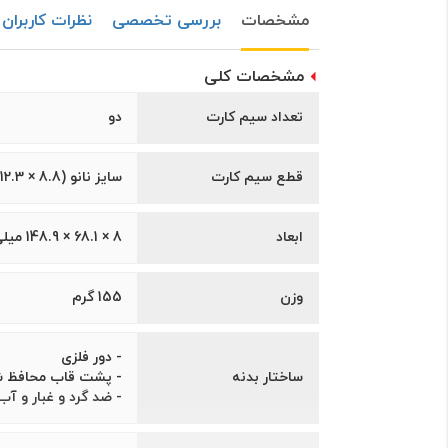
مشخصات
بررسی تخصصی
نظرات کاربران
مشخصات کلی
تعداد سیم کارت
دو
قطع سیم کارت
سایز نانو (8.8 × 12.3 میلی‌متر)
ابعاد
8 × 68.1 × 148.9 میلی‌متر
وزن
155 گرم
- دور فلزی
ساختار بدنه
- پشت قاب محافظ شد
- ضد گرد و غبار و آب تا عمق 1.5 متری و به مدت 30 دقیقه 