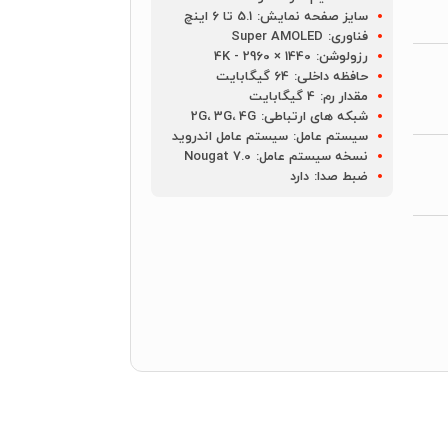
سایز صفحه نمایش:
5.1 تا 6 اینچ
فناوری:
Super AMOLED
رزولوشن:
1440 × 2960 - 4K
حافظه داخلی:
64 گیگابایت
مقدار رم:
4 گیگابایت
شبکه های ارتباطی:
2G، 3G، 4G
سیستم عامل:
سیستم عامل اندروید
نسخه سیستم عامل:
Nougat 7.0
ضبط صدا:
دارد