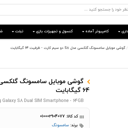
اری
کامپیوتر آماده
کنسول و تجهیزات بازی
تبلت
شب
گوشی موبایل سامسونگ گلکسی مدل S8 دو سیم‌ کارت - ظرفیت 64 گیگابایت
64 گیگابایت
 Galaxy S8 Dual SIM Smartphone - 64GB
کد کالا: 010002904077
برند:
سامسونگ