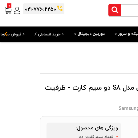
0
021-77602250
که و سرور
دوربین دیجیتال
⚡️ خرید اقساطی ⚡️
⚡️ فروش سازمان
گوشی موبایل سامسونگ گلکسی مدل S8 دو سیم‌ کارت - ظرفیت
Samsung
ویژگی های محصول:
تعداد سیم کارت:
دو