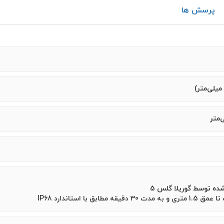
پرسش ها
ه توسط گوریلا گلس 5
مطابق با استاندارد IP68