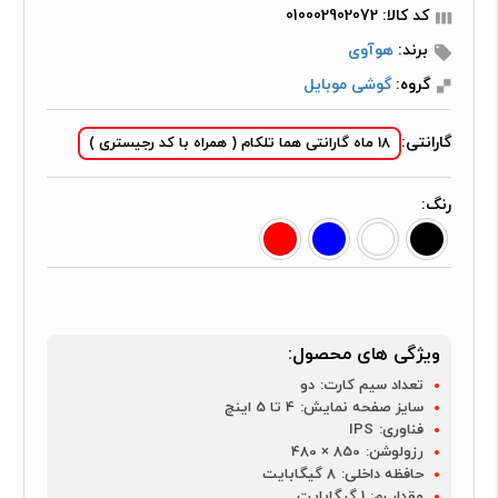
کد کالا: 010002902072
برند:
هوآوی
گروه:
گوشی موبایل
گارانتی:
18 ماه گارانتی هما تلکام ( همراه با کد رجیستری )
رنگ:
ویژگی های محصول:
تعداد سیم کارت:
دو
سایز صفحه نمایش:
4 تا 5 اینچ
فناوری:
IPS
رزولوشن:
850 × 480
حافظه داخلی:
8 گیگابایت
مقدار رم:
1 گیگابایت