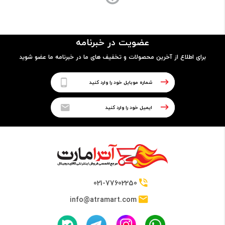
ساختار بدنه
بدنه تمام پلاستیک
عضویت در خبرنامه
برای اطلاع از آخرین محصولات و تخفیف های ما در خبرنامه ما عضو شوید
پردازنده
نوع پردازنده
64 بیتی
تراشه
Mediatek MT6737М
021-77602250
info@atramart.com
پردازنده مرکزی