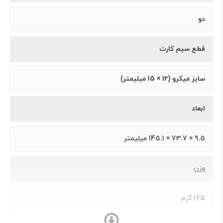
دو
قطع سیم کارت
سايز ميکرو (12 × 15 ميلیمتر)
ابعاد
9.5 × 73.7 × 145.1 ميلیمتر
وزن
175 گرم