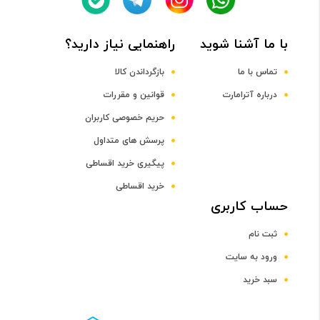
Quad-core Cortex-A53
با ما آشنا شوید
راهنمایی نیاز دارید؟
فرکانس پردازنده مرکزی
تماس با ما
بازگرداندن کالا
درباره آترامارت
قوانین و مقررات
1.1 گيگاهرتز
حریم خصوصی کاربران
پرسش های متداول
پردازنده گرافیکی
پیگیری خرید اقساطی
Mali-T720
خرید اقساطی
حساب کاربری
صفحه نمایش
ثبت نام
سایز صفحه نمایش
ورود به سایت
سبد خرید
4 تا 5 اینچ